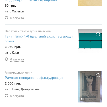
60 грн.
из г. Харьков
6 августа
Палатки и тенты туристические
Тент Tramp 4x6 ідеальний захист від дощу і
сонця
3 060 грн.
из г. Киев
6 августа
Антикварные книги
Римская женщина.проф.п.кудрявцев
2 500 грн.
из г. Киев, Днепровский
6 августа
10