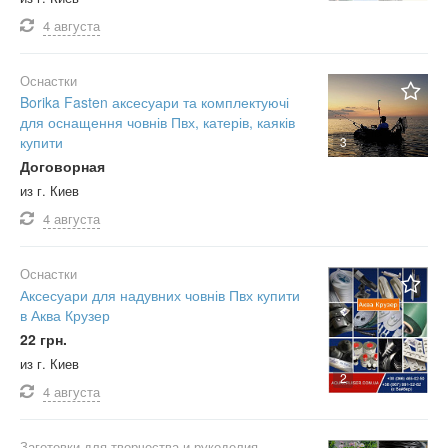
4 августа
Оснастки
Borika Fasten аксесуари та комплектуючі
для оснащення човнів Пвх, катерів, каяків
купити
3
Договорная
из г. Киев
4 августа
Оснастки
Аксесуари для надувних човнів Пвх купити
в Аква Крузер
22 грн.
из г. Киев
2
4 августа
Заготовки для творчества и рукоделия