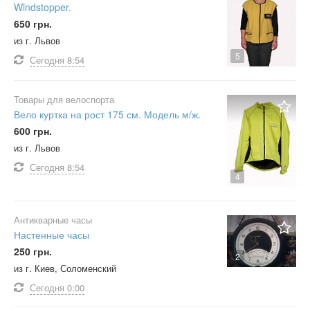
Windstopper.
650 грн.
из г. Львов
5
Сегодня
8:54
Товары для велоспорта
Вело куртка на рост 175 см. Модель м/ж.
600 грн.
из г. Львов
Сегодня
8:54
4
Антикварные часы
Настенные часы
250 грн.
2
из г. Киев, Соломенский
Сегодня
0:00