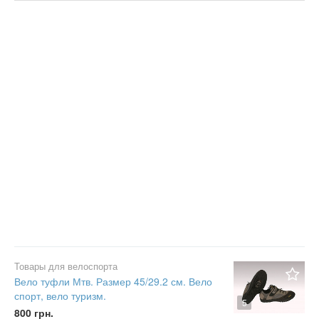
Цена
Не важно
Состояние
Валюта:
грн.
Не важно
Новое
С фото
Б/у
Частное
Не важно
Не важно
Бизнес
Сбросить фильтр
Применить
Товары для велоспорта
Вело туфли Мтв. Размер 45/29.2 см. Вело
спорт, вело туризм.
5
800 грн.