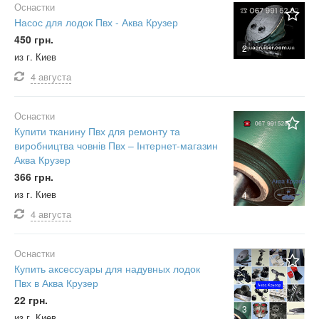
Оснастки
Насос для лодок Пвх - Аква Крузер
450 грн.
2
из г. Киев
4 августа
Оснастки
Купити тканину Пвх для ремонту та
виробництва човнів Пвх – Інтернет-магазин
Аква Крузер
366 грн.
из г. Киев
4
4 августа
Оснастки
Купить аксессуары для надувных лодок
Пвх в Аква Крузер
22 грн.
3
из г. Киев