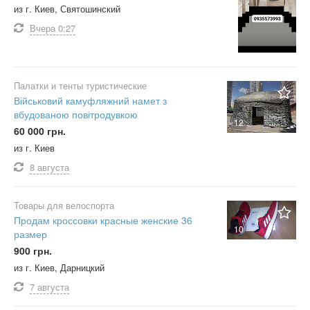
из г. Киев, Святошинский
Вчера
0:27
Палатки и тенты туристические
Військовий камуфляжний намет з
вбудованою повітродувкою
12
60 000 грн.
из г. Киев
8 августа
Товары для велоспорта
Продам кроссовки красные женские 36
10
размер
900 грн.
из г. Киев, Дарницкий
7 августа