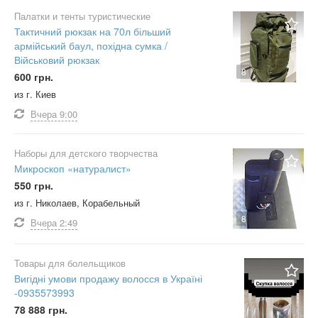
Палатки и тенты туристические
Тактичний рюкзак на 70л більший
армійський баул, похідна сумка /
Військовий рюкзак
8
600 грн.
из г. Киев
Вчера
9:00
Наборы для детского творчества
Микроскоп «натуралист»
550 грн.
из г. Николаев, Корабельный
8
Вчера
2:49
Товары для болельщиков
Вигідні умови продажу волосся в Україні
-0935573993
78 888 грн.