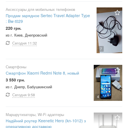
Аксессуары для мобильных телефонов
Продам зарядное Sertec Travel Adapter Type
: Bw-t029
220 грн.
из г. Киев, Днепровский
Сегодня
11:32
7
Смартфоны
Смартфон Xiaomi Redmi Note 8, новый
3 550 грн.
из г. Днепр, Бабушкинский
Сегодня
9:58
4
Маршрутизаторы, Wi-Fi адаптеры
Надійний роутер Keenetic Hero (kn-1012) з
оперативною доставкою