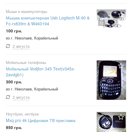
Мыши и манипуляторы
Мышка компьютерная Usb Logitech M-90 &
12
Fc-rx839m & W460194
100 грн.
из г. Николаев, Корабельный
2 августа
Мобильные телефоны
Мобильный Vodjfon 345 Text(v345x-
2avdgb1)
300 грн.
из г. Николаев, Корабельный
5
2 августа
Ноутбуки, нетбуки
Mxq pro 4k Цифровая ТВ приставка
950 грн.