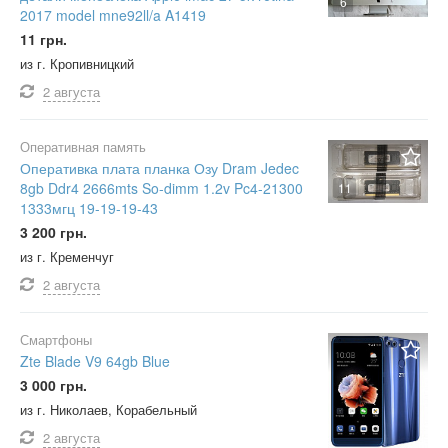
6
2017 model mne92ll/a A1419
11 грн.
из г. Кропивницкий
2 августа
Оперативная память
Оперативка плата планка Озу Dram Jedec
8gb Ddr4 2666mts So-dimm 1.2v Pc4-21300
11
1333мгц 19-19-19-43
3 200 грн.
из г. Кременчуг
2 августа
Смартфоны
Zte Blade V9 64gb Blue
3 000 грн.
из г. Николаев, Корабельный
2 августа