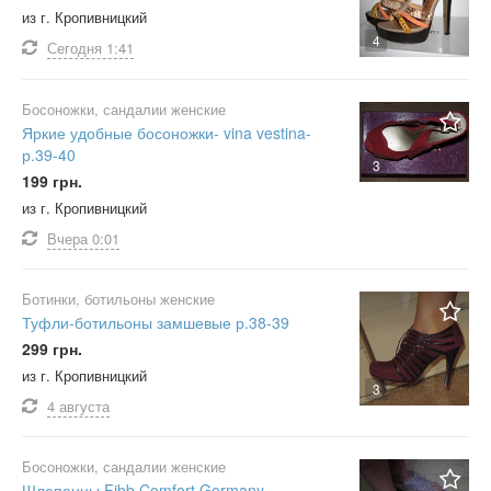
из г. Кропивницкий
42
горчичный
4
Сегодня
1:41
43
джинс
44
желтый
Босоножки, сандалии женские
45
зеленый
Яркие удобные босоножки- vina vestina-
р.39-40
46
золотой
3
199 грн.
47
изумрудный
из г. Кропивницкий
48
капучино
Вчера
0:01
более 48
коралловый
Не важно
коричневый
Ботинки, ботильоны женские
Туфли-ботильоны замшевые р.38-39
красный
299 грн.
кремовый
из г. Кропивницкий
3
лимонный
4 августа
малиновый
молочный
Босоножки, сандалии женские
Шлепанцы Fibb Comfort Germany