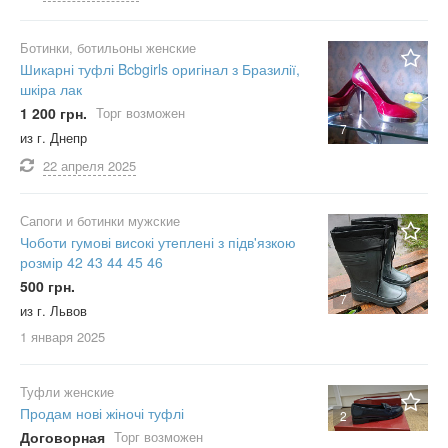
Ботинки, ботильоны женские
Шикарні туфлі Bcbgirls оригінал з Бразилії,
шкіра лак
1 200 грн.
Торг возможен
7
из г. Днепр
22 апреля
2025
Сапоги и ботинки мужские
Чоботи гумові високі утеплені з підв'язкою
розмір 42 43 44 45 46
500 грн.
7
из г. Львов
1 января
2025
Туфли женские
Продам нові жіночі туфлі
2
Договорная
Торг возможен