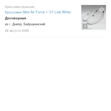
черный
Кроссовки мужские
шампань
Кроссовки Nike Air Force 1 '07 Low White
шоколадный
Договорная
Не важно
из г. Днепр, Бабушкинский
8
28 августа
2025