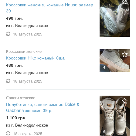
Кроссовки женские, кожаные House размер
39
490 грн.
из г. Великодолинское
7
18 августа
2025
Кроссовки женские
Кроссовки Hike кожаный Сша
480 грн.
4
из г. Великодолинское
18 августа
2025
Сапоги женские
Полуботинки, сапоги зимние Dolce &
Gabbana женские 39 р.
1 100 грн.
из г. Великодолинское
6
18 августа
2025