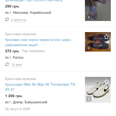
оливковый
250 грн.
оранжевый
из г. Николаев, Корабельный
персиковый
4
2 августа
песочный
разноцветный
Кроссовки мужские
розовый
Кросівки нові чорно-червони еко шкіра
шкірзамінник акція!
салатовый
2
272 грн.
Торг возможен
серебристый
из г. Калуш
серый
12 мая
синий
сиреневый
Кроссовки мужские
Кроссовки Nike Air Max 90 Terrascape TN
фиолетовый
95 97
хаки
1 200 грн.
8
камуфляж
из г. Днепр, Бабушкинский
28 августа
2025
цвет мяты