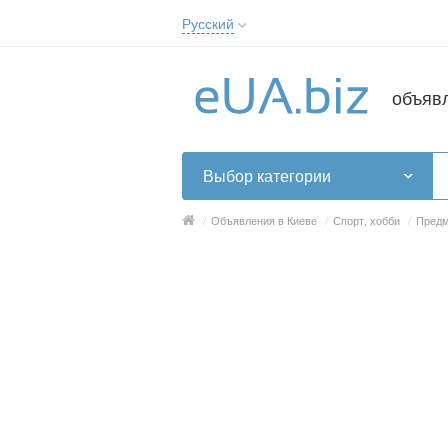
Русский
Русский
Українська
объяв
Выбор категории
/
Объявления в Киеве
/
Спорт, хобби
/
Предм