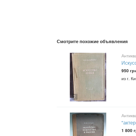
Смотрите похожие объявления
Антикв
Искусс
950 гр
из г. К
7
Антикв
"актер
1 800 г