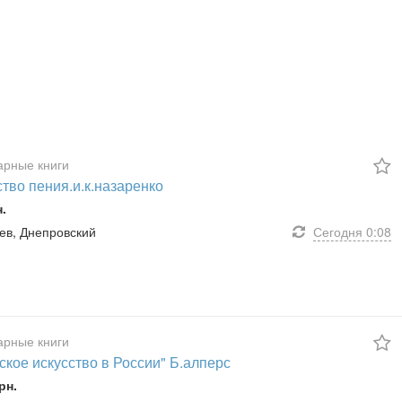
арные книги
тво пения.и.к.назаренко
н.
иев, Днепровский
Сегодня
0:08
арные книги
ское искусство в России" Б.алперс
рн.