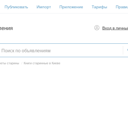
Публиковать
Импорт
Приложение
Тарифы
Прави
ления
Вход в личны
еты старины
/
Книги старинные в Киеве