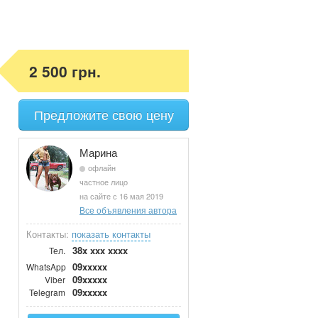
2 500 грн.
Предложите свою цену
Марина
офлайн
частное лицо
на сайте с 16 мая 2019
Все объявления автора
Контакты:
показать контакты
38x xxx xxxx
Тел.
09xxxxx
WhatsApp
09xxxxx
Viber
09xxxxx
Telegram