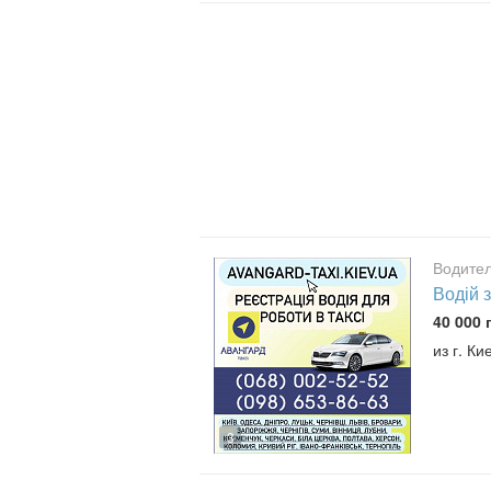
Водител
Водій з
40 000 
из г. Ки
3