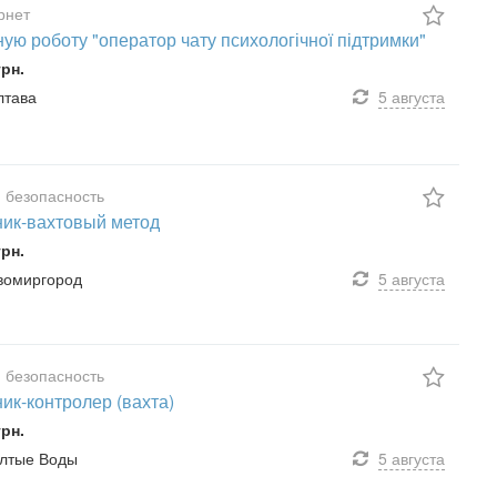
ернет
ую роботу "оператор чату психологічної підтримки"
грн.
лтава
5 августа
 безопасность
ик-вахтовый метод
грн.
овомиргород
5 августа
 безопасность
ик-контролер (вахта)
грн.
ёлтые Воды
5 августа