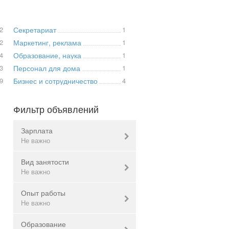
2
Секретариат
1
2
Маркетинг, реклама
1
4
Образование, наука
1
3
Персонал для дома
1
9
Бизнес и сотрудничество
4
Фильтр объявлений
Зарплата
Не важно
Вид занятости
Валюта:
грн.
Не важно
Опыт работы
полная занятость
Не важно
Не важно
неполная занятость
Образование
удаленная работа
не имеет значения