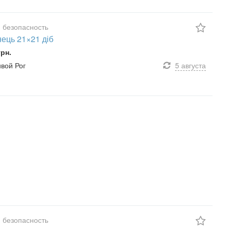
 безопасность
ець 21×21 діб
грн.
ивой Рог
5 августа
 безопасность