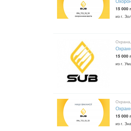
Охорон
15 000 
из г. З
Охрана,
Охранн
15 000 
из г. Ум
Охрана,
Охран
15 000 
из г. З