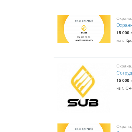
Охрана,
Охранн
15 000 
из г. К
Охрана,
Сотруд
15 000 
из г. С
Охрана,