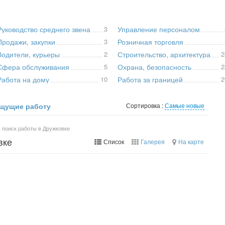
Руководство среднего звена
3
Управление персоналом
Продажи, закупки
3
Розничная торговля
Водители, курьеры
2
Строительство, архитектура
2
Сфера обслуживания
5
Охрана, безопасность
2
Работа на дому
10
Работа за границей
2
щущие работу
Сортировка :
Самые новые
 поиск работы в Дружковке
вке
Список
Галерея
На карте