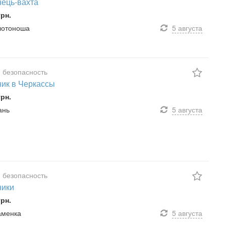
ець-вахта
грн.
олотоноша
5 августа
 безопасность
ик в Черкассы
грн.
ань
5 августа
 безопасность
ники
грн.
наменка
5 августа