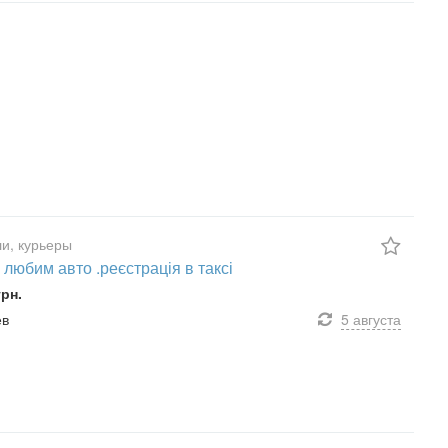
и, курьеры
 любим авто .реєстрація в таксі
грн.
ев
5 августа