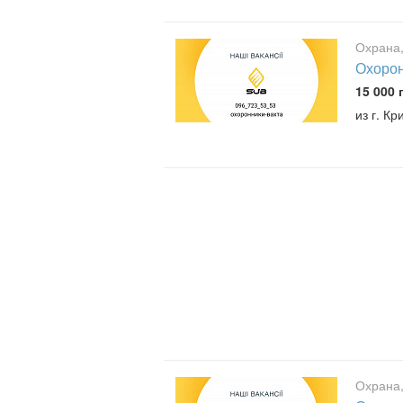
Охрана,
Охорон
15 000 
из г. Кр
Охрана,