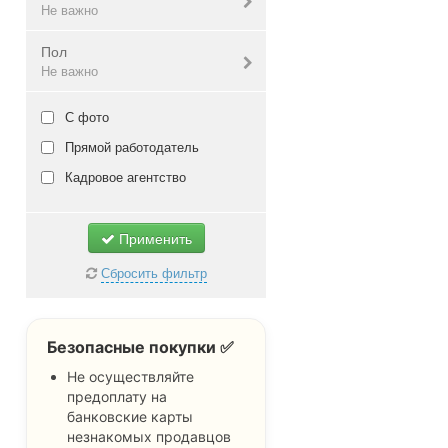
Не важно
стажировка / практика
без опыта
Пол
проектная работа
от 1 года
не имеет значения
Не важно
Не важно
от 2 лет
среднее образование
от 3 лет
средне-специальное
не имеет значения
С фото
от 5 лет
неоконченное высшее
мужской
Прямой работодатель
Не важно
высшее
женский
Кадровое агентство
доктор наук
Не важно
профессор
Применить
Не важно
Сбросить фильтр
Безопасные покупки ✅
Не осуществляйте
предоплату на
банковские карты
незнакомых продавцов