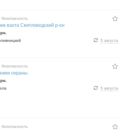
 безопасность
ик вахта Светловодский р-он
грн.
ропивницкий
5 августа
 безопасность
ники охраны
грн.
мела
5 августа
 безопасность