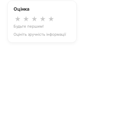
Оцінка
★
★
★
★
★
Будьте першим!
Оцініть зручність інформації