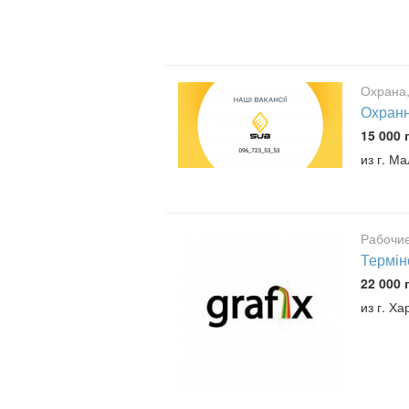
Охрана,
Охранн
15 000 
из г. М
Рабочие
Термін
22 000 
из г. Ха