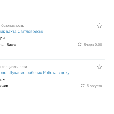
 безопасность
ик вахта Світловодськ
грн.
алая Виска
Вчера
0:00
 специальности
ово! Шукаємо робочих Робота в цеху
грн.
рьков
5 августа