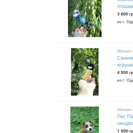
пташка
3 600 г
из г. О
8
Мягкие 
Синичк
игрушк
4 500 г
из г. О
10
Мягкие 
Пес Па
хендмє
1 500 г