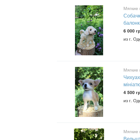
Мягкие 
Собачк
балонк
6 000 г
из г. О
4
Мягкие 
Чихуах
мініат
4 500 г
из г. О
4
Мягкие 
Вельшт