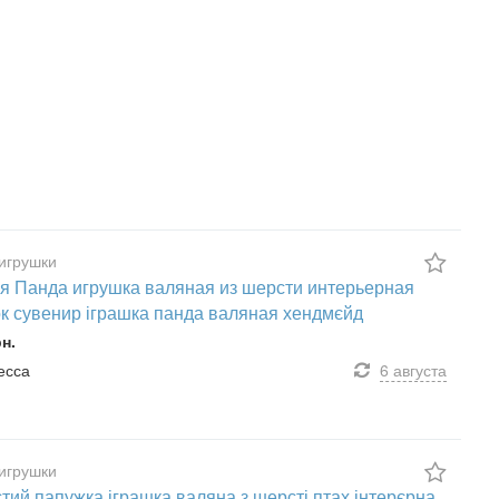
игрушки
я Панда игрушка валяная из шерсти интерьерная
к сувенир іграшка панда валяная хендмєйд
рн.
десса
6 августа
игрушки
тий папужка іграшка валяна з шерсті птах інтерєрна