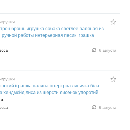
игрушки
трон брошь игрушка собака светлее валяная из
 ручной работы интерьерная песик іграшка
.
десса
6 августа
игрушки
оротий іграшка валяна інтерєрна лисичка біла
а хендмєйд лиса из шерсти лисенок упоротий
рн.
десса
6 августа