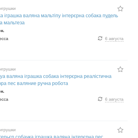
игрушки
а іграшка валяна мальтіпу інтерєрна собака пудель
а мальтеза
рн.
десса
6 августа
игрушки
уа валяна іграшка собака інтерєрна реалістична
юра пес валяние ручна робота
рн.
десса
6 августа
игрушки
ерьєр собачка іграшка валяна інтерєрна пес