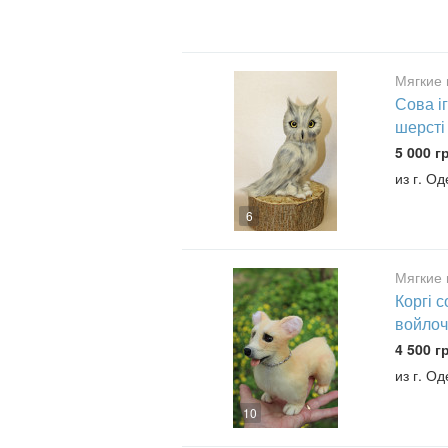
Мягкие 
Сова і
шерсті
5 000 г
из г. О
6
Мягкие 
Коргі 
войлоч
4 500 г
из г. О
10