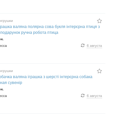
игрушки
грашка валяна полярна сова букля інтерєрна птиця з
 подарунок ручна робота птица
рн.
десса
6 августа
игрушки
собачка валяна іграшка з шерсті інтерєрна собака
ная сувенір
рн.
десса
6 августа