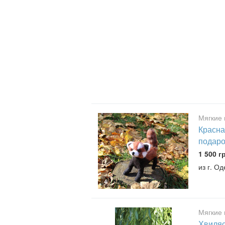
Мягкие 
Красна
подаро
1 500 г
из г. О
4
Мягкие 
Хвиляс