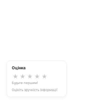
Оцінка
★
★
★
★
★
Будьте першим!
Оцініть зручність інформації