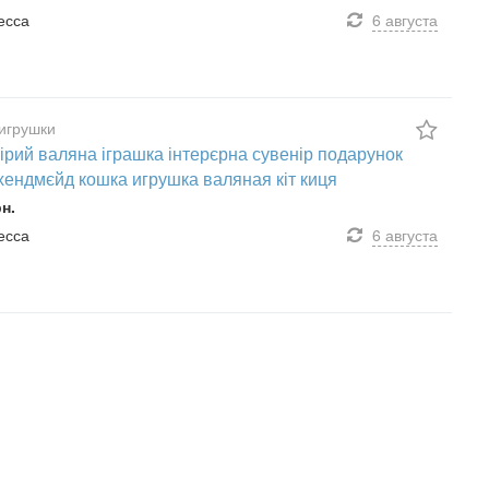
десса
6 августа
игрушки
сірий валяна іграшка інтерєрна сувенір подарунок
хендмєйд кошка игрушка валяная кіт киця
рн.
десса
6 августа