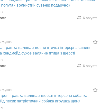
 попугай волнистий сувенір подарунок
рн.
десса
6 августа
игрушки
а іграшка валяна з вовни птичка інтерєрна синиця
а хендмєйд сухое валяние птица з шерсті
рн.
десса
6 августа
игрушки
трон іграшка валяна з шерсті інтерєрна собачка
йд песик патріотичний собака игрушка щеня
рн.