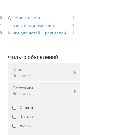
6
Детские коляски
1
1
Товары для кормления
1
8
Книги для детей и родителей
1
Фильтр объявлений
Цена
Не важно
Состояние
Валюта:
грн.
Не важно
Новое
С фото
Не важно
Б/у
Частное
Не важно
Бизнес