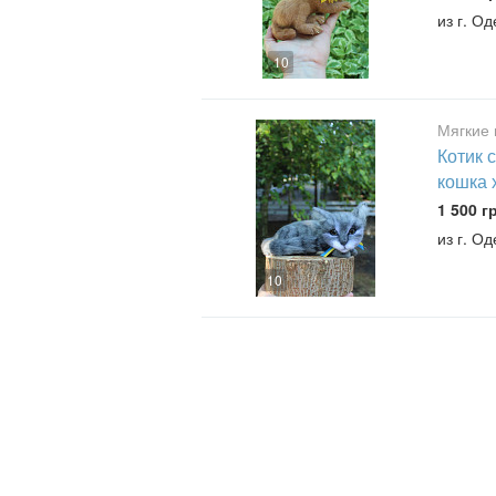
из г. О
10
Мягкие 
Котик 
кошка 
1 500 г
из г. О
10