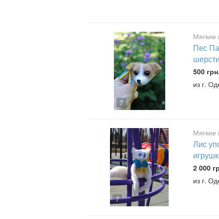
Мягкие 
Пес Па
шерсти
500 грн
из г. О
7
Мягкие 
Лис уп
игрушк
2 000 г
из г. О
7