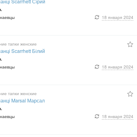
нці Scarrhett Сірий
н.
унаевцы
18 января
2024
ие тапки женские
нці Scarrhett Білий
н.
унаевцы
18 января
2024
ие тапки женские
анці Marsal Марсал
н.
унаевцы
18 января
2024