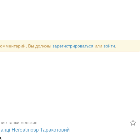
 комментарий, Вы должны
зарегистрироваться
или
войти
.
ие тапки женские
анці Hereatmosp Таракотовий
н.