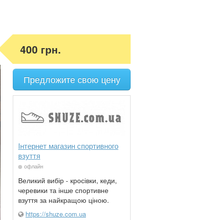
400 грн.
Предложите свою цену
Інтернет магазин спортивного
взуття
офлайн
Великий вибір - кросівки, кеди,
черевики та інше спортивне
взуття за найкращою ціною.
https://shuze.com.ua