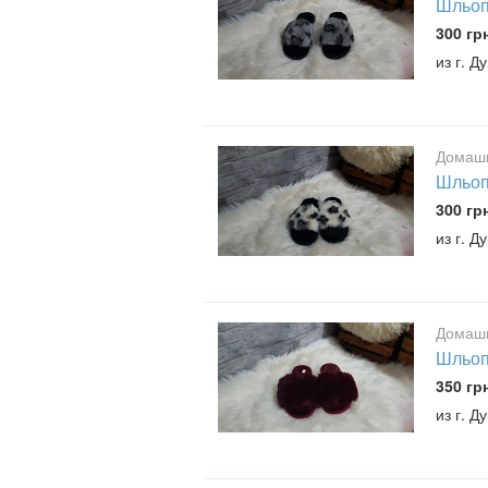
Шльопа
300 гр
из г. Д
Домашн
Шльопа
300 гр
из г. Д
Домашн
Шльоп
350 гр
из г. Д