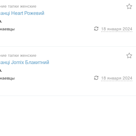
ие тапки женские
анці Heart Рожевий
н.
унаевцы
18 января
2024
ие тапки женские
анці Jomix Блакитний
н.
унаевцы
18 января
2024