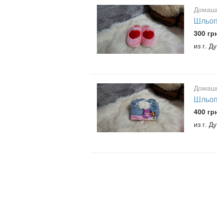
Домашн
Шльоп
300 гр
из г. Д
Домашн
Шльоп
400 гр
из г. Д