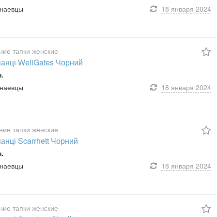
унаевцы
18 января
2024
ие тапки женские
анці WeliGates Чорний
н.
унаевцы
18 января
2024
ие тапки женские
анці Scarrhett Чорний
н.
унаевцы
18 января
2024
ие тапки женские