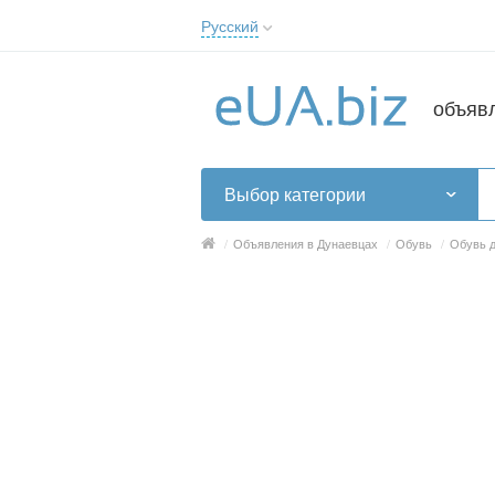
Русский
Русский
Українська
объяв
Выбор категории
/
Объявления в Дунаевцах
/
Обувь
/
Обувь 