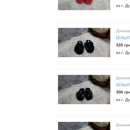
из г. Д
Домашн
Шльоп
320 гр
из г. Д
Домашн
Шльоп
300 гр
из г. Д
Домашн