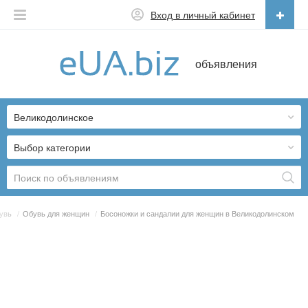
Вход в личный кабинет
Русский
объявления
Русский
Українська
Великодолинское
Выбор категории
увь
/
Обувь для женщин
/
Босоножки и сандалии для женщин в Великодолинском