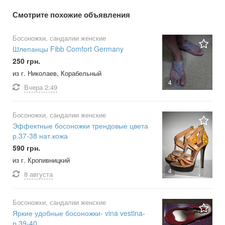
Смотрите похожие объявления
Босоножки, сандалии женские
Шлепанцы Fibb Comfort Germany
250 грн.
из г. Николаев, Корабельный
4
Вчера
2:49
Босоножки, сандалии женские
Эффектные босоножки трендовые цвета
р.37-38 нат.кожа
590 грн.
из г. Кропивницкий
4
8 августа
Босоножки, сандалии женские
Яркие удобные босоножки- vina vestina-
р.39-40