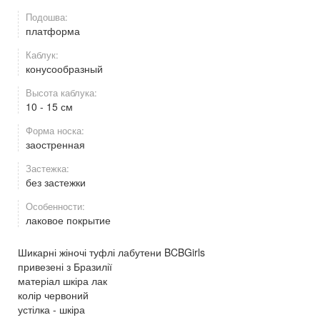
Подошва:
платформа
Каблук:
конусообразный
Высота каблука:
10 - 15 см
Форма носка:
заостренная
Застежка:
без застежки
Особенности:
лаковое покрытие
Шикарні жіночі туфлі лабутени BCBGirls
привезені з Бразилії
матеріал шкіра лак
колір червоний
устілка - шкіра