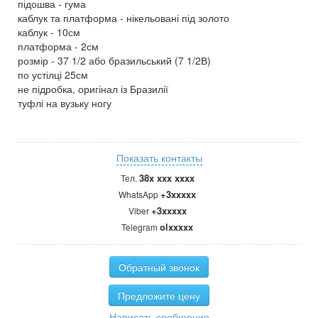
підошва - гума
каблук та платформа - нікельовані під золото
каблук - 10см
платформа - 2см
розмір - 37 1/2 або бразильський (7 1/2В)
по устілці 25см
не підробка, оригінал із Бразилії
туфлі на вузьку ногу
Показать контакты
38x xxx xxxx
Тел.
+3xxxxx
WhatsApp
+3xxxxx
Viber
olxxxxx
Telegram
Обратный звонок
Предложите цену
Написать сообщение