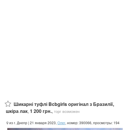
Шикарні туфлі Bcbgirls оригінал з Бразилії,
шкіра лак
,
1 200 грн.
,
торг возможен
из г. Днепр
| 21 января 2023,
Олег
, номер: 390066, просмотры: 194