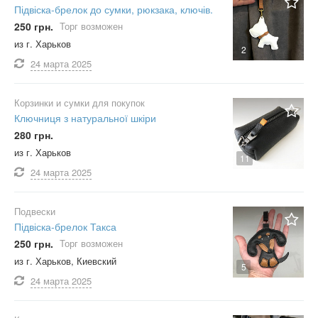
Підвіска-брелок до сумки, рюкзака, ключів.
250 грн.
Торг возможен
из г. Харьков
2
24 марта
2025
Корзинки и сумки для покупок
Ключниця з натуральної шкіри
280 грн.
из г. Харьков
11
24 марта
2025
Подвески
Підвіска-брелок Такса
250 грн.
Торг возможен
из г. Харьков, Киевский
5
24 марта
2025