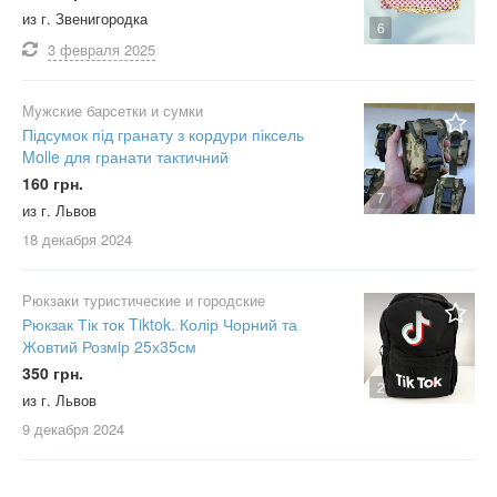
из г. Звенигородка
6
3 февраля
2025
Мужские барсетки и сумки
Підсумок під гранату з кордури піксель
Molle для гранати тактичний
160 грн.
7
из г. Львов
18 декабря
2024
Рюкзаки туристические и городские
Рюкзак Тік ток Tiktok. Колір Чорний та
Жовтий Розмiр 25х35см
350 грн.
2
из г. Львов
9 декабря
2024