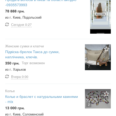
-0935573993
78 888 грн.
из г. Киев, Подольский
Сегодня
0:27
Женские сумки и клатчи
Підвіска-брелок Такса до сумки,
наплічника, ключів.
350 грн.
Торг возможен
7
из г. Харьков
Вчера
0:00
Колье
Колье и браслет с натуральными камнями
- mix
2
13 000 грн.
из г. Киев, Соломенский