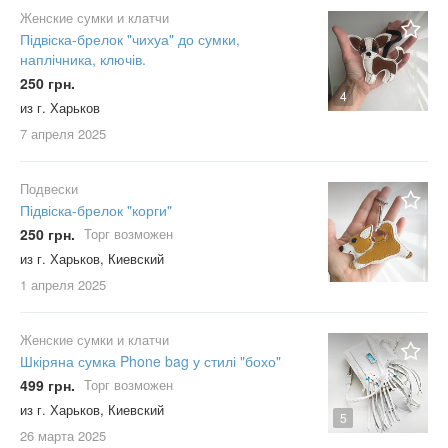
Женские сумки и клатчи
Підвіска-брелок "чихуа" до сумки,
наплічника, ключів.
250 грн.
4
из г. Харьков
7 апреля
2025
Подвески
Підвіска-брелок "корги"
250 грн.
Торг возможен
из г. Харьков, Киевский
1 апреля
2025
Женские сумки и клатчи
Шкіряна сумка Phone bag у стилі "бохо"
499 грн.
Торг возможен
из г. Харьков, Киевский
5
26 марта
2025