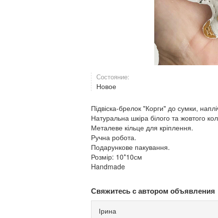
Состояние:
Новое
Підвіска-брелок "Корги" до сумки, наплі
Натуральна шкіра білого та жовтого кол
Металеве кільце для кріплення.
Ручна робота.
Подарункове пакування.
Розмір: 10*10см
Handmade
Свяжитесь с автором объявления
Ірина