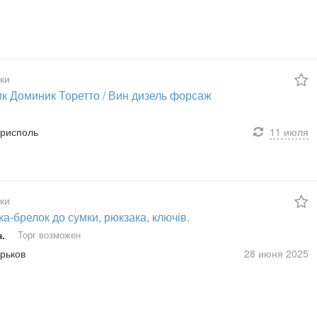
ки
ик Доминик Торетто / Вин дизель форсаж
орисполь
11 июля
ки
ка-брелок до сумки, рюкзака, ключів.
н.
Торг возможен
арьков
28 июня
2025