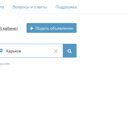
ла
Вопросы и ответы
Поддержка
й кабинет
Подать объявление
Харьков
арькове