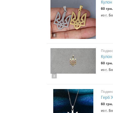
Кулон 
60 грн.
из г. Б
8
Подвес
Кулон
60 грн.
из г. Б
8
Подвес
Герб 
60 грн.
из г. Б