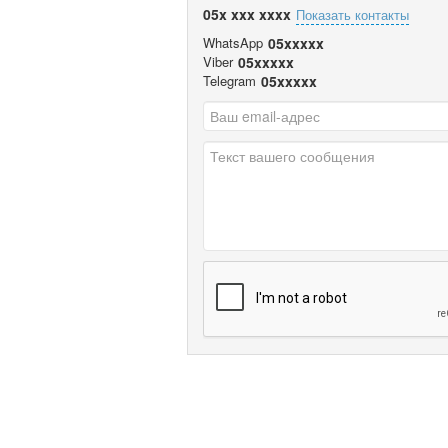
05x xxx xxxx
Показать контакты
WhatsApp
05xxxxx
Viber
05xxxxx
Telegram
05xxxxx