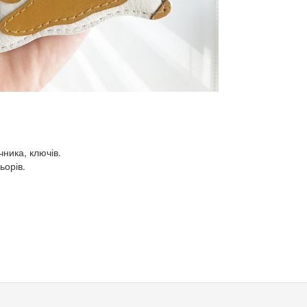
чника, ключів.
ьорів.