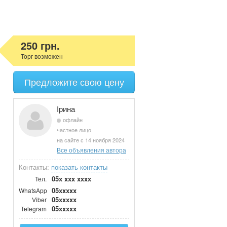
250 грн.
Торг возможен
Предложите свою цену
Ірина
офлайн
частное лицо
на сайте с 14 ноября 2024
Все объявления автора
Контакты:
показать контакты
05x xxx xxxx
Тел.
05xxxxx
WhatsApp
05xxxxx
Viber
05xxxxx
Telegram