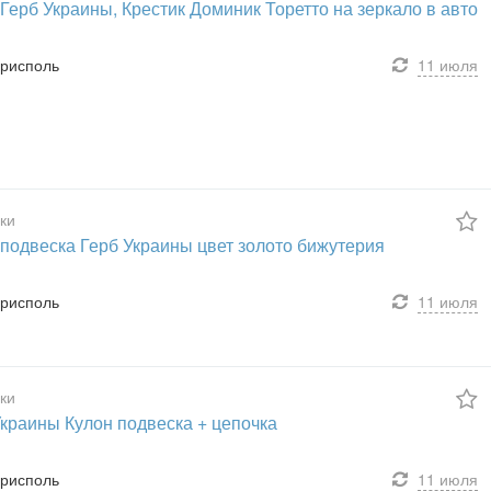
Герб Украины, Крестик Доминик Торетто на зеркало в авто
орисполь
11 июля
ки
 подвеска Герб Украины цвет золото бижутерия
орисполь
11 июля
ки
Украины Кулон подвеска + цепочка
орисполь
11 июля