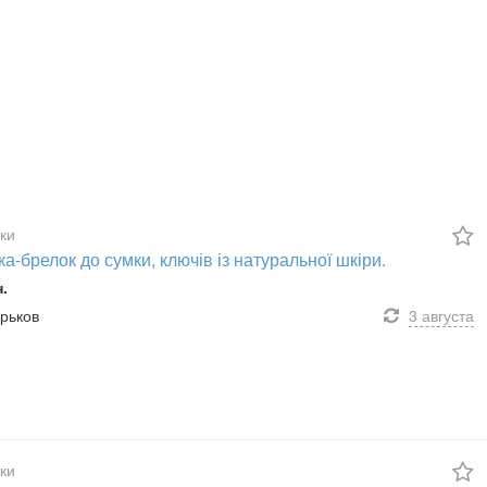
ки
ка-брелок до сумки, ключів із натуральної шкіри.
н.
арьков
3 августа
ки