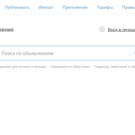
Публиковать
Импорт
Приложение
Тарифы
Прави
ления
Вход в личны
ашения для мужчин и женщин
/
Украшения из бижутерии
/
Подвески, бижутерия в Х