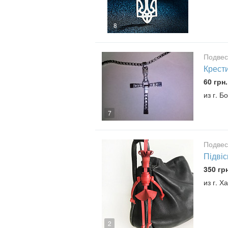
8
Подвес
Крест
60 грн.
из г. Б
7
Подвес
Підвіс
350 гр
из г. Х
2