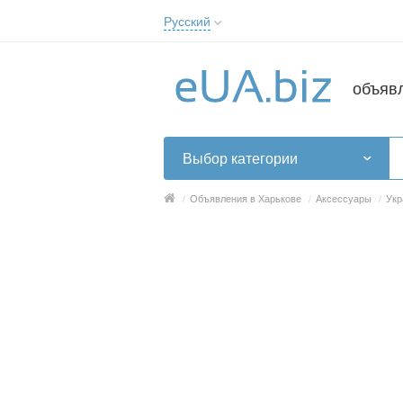
Русский
Русский
Українська
объяв
Выбор категории
/
Объявления в Харькове
/
Аксессуары
/
Укр