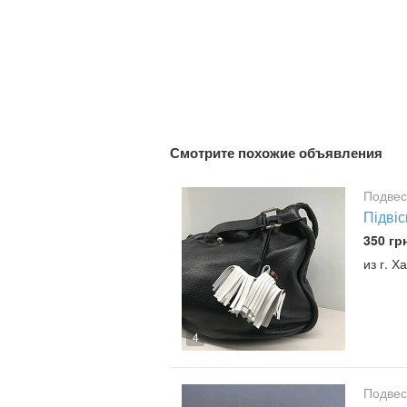
Смотрите похожие объявления
Подвес
Підвіс
350 гр
из г. Х
4
Подвес