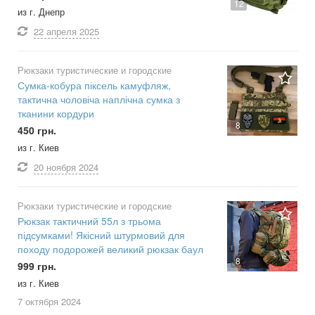
12
из г. Днепр
22 апреля
2025
Рюкзаки туристические и городские
Сумка-кобура піксель камуфляж,
тактична чоловіча наплічна сумка з
тканини кордури
8
450 грн.
из г. Киев
20 ноября
2024
Рюкзаки туристические и городские
Рюкзак тактичний 55л з трьома
підсумками! Якісний штурмовий для
походу подорожей великий рюкзак баул
8
999 грн.
из г. Киев
7 октября
2024