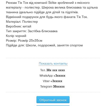
Рюкзак Тік Ток від компанії Solsе зроблений з якісного
матеріалу - поліестер. Широка велика блискавка та щільна
тканина ідеально підійде для дітей та підлітків.
Відмінний подарунок для будь-якого фаната Тік Ток.
Матеріал: Поліестер
Виробник: китай
Тип закриття: Застібка-Блискавка
Колір чорний
Розмір: Розмiр 25х35см
Підійде для: Школи, подорожей, заняття спортом
Показать контакты
38x xxx xxxx
Тел.
+3xxxxx
WhatsApp
+3xxxxx
Viber
38xxxxx
Telegram
Обратный звонок