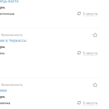
ець-вахта
грн.
олотоноша
5 августа
 безопасность
ик в Черкассы
грн.
ань
5 августа
 безопасность
ники
грн.
наменка
5 августа