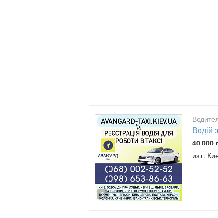
Водител
Водій з
40 000 
из г. Ки
3