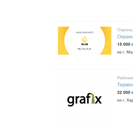
Охрана,
Охранн
15 000 
из г. М
Рабочие
Термін
22 000 
из г. Ха