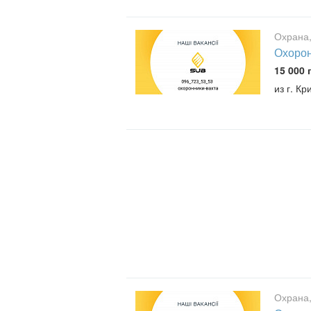
Охрана,
Охорон
15 000 
из г. Кр
Охрана,