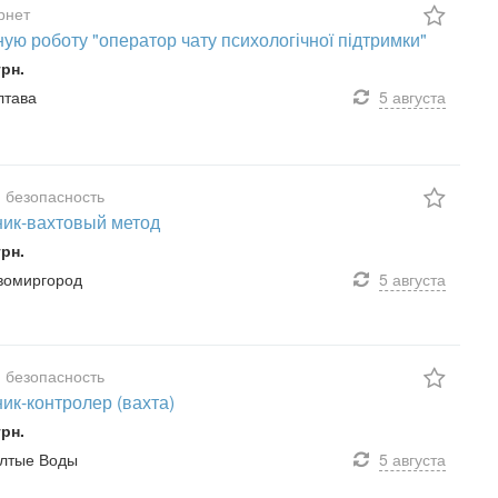
ернет
ую роботу "оператор чату психологічної підтримки"
грн.
лтава
5 августа
 безопасность
ик-вахтовый метод
грн.
овомиргород
5 августа
 безопасность
ик-контролер (вахта)
грн.
ёлтые Воды
5 августа