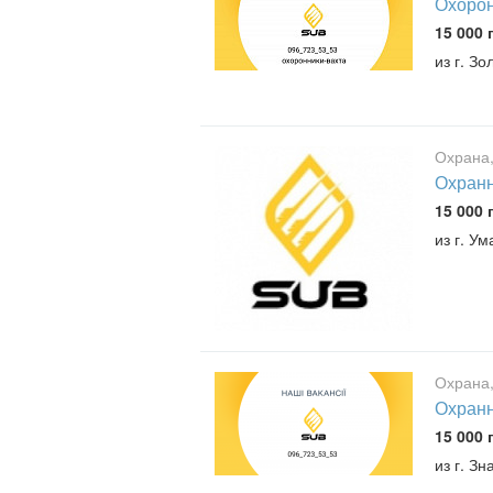
Охорон
15 000 
из г. З
Охрана,
Охранн
15 000 
из г. Ум
Охрана,
Охран
15 000 
из г. З