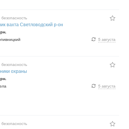
 безопасность
ик вахта Светловодский р-он
грн.
ропивницкий
5 августа
 безопасность
ники охраны
грн.
мела
5 августа
 безопасность