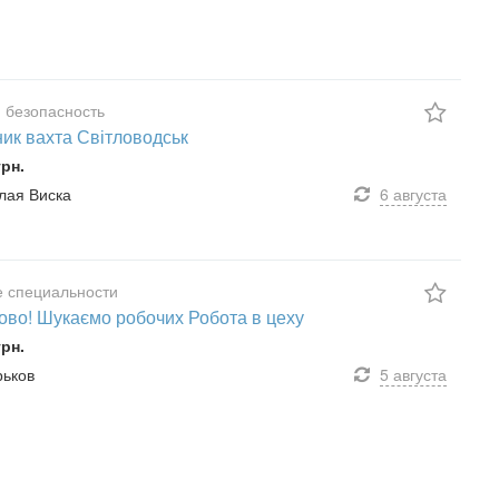
 безопасность
ик вахта Світловодськ
грн.
алая Виска
6 августа
 специальности
ово! Шукаємо робочих Робота в цеху
грн.
рьков
5 августа