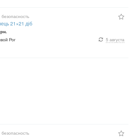
 безопасность
ець 21×21 діб
грн.
ивой Рог
5 августа
 безопасность