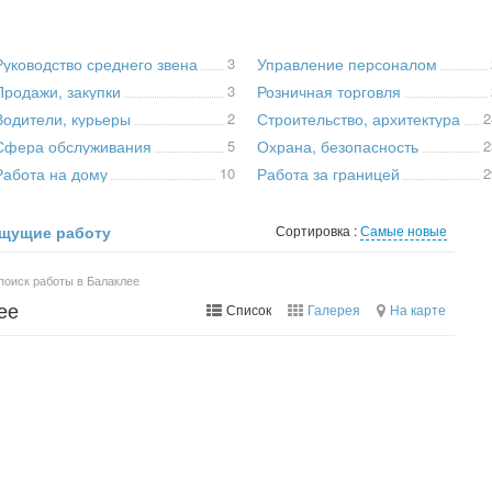
Руководство среднего звена
3
Управление персоналом
Продажи, закупки
3
Розничная торговля
Водители, курьеры
2
Строительство, архитектура
2
Сфера обслуживания
5
Охрана, безопасность
2
Работа на дому
10
Работа за границей
2
щущие работу
Сортировка :
Самые новые
поиск работы в Балаклее
ее
Список
Галерея
На карте