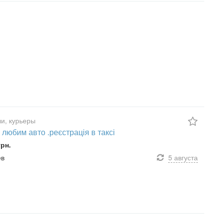
и, курьеры
 любим авто .реєстрація в таксі
грн.
ев
5 августа