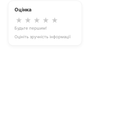
Оцінка
★
★
★
★
★
Будьте першим!
Оцініть зручність інформації