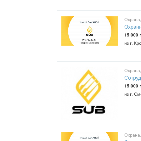
Охрана,
Охранн
15 000 
из г. К
Охрана,
Сотруд
15 000 
из г. С
Охрана,