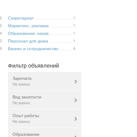
2
Секретариат
1
2
Маркетинг, реклама
1
4
Образование, наука
1
3
Персонал для дома
1
9
Бизнес и сотрудничество
4
Фильтр объявлений
Зарплата
Не важно
Вид занятости
Валюта:
грн.
Не важно
Опыт работы
полная занятость
Не важно
Не важно
неполная занятость
Образование
удаленная работа
не имеет значения