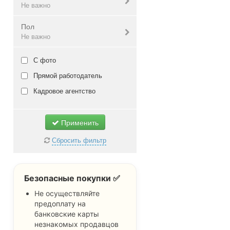
Не важно
стажировка / практика
без опыта
Пол
проектная работа
от 1 года
не имеет значения
Не важно
Не важно
от 2 лет
среднее образование
от 3 лет
средне-специальное
не имеет значения
С фото
от 5 лет
неоконченное высшее
мужской
Прямой работодатель
Не важно
высшее
женский
Кадровое агентство
доктор наук
Не важно
профессор
Применить
Не важно
Сбросить фильтр
Безопасные покупки ✅
Не осуществляйте
предоплату на
банковские карты
незнакомых продавцов