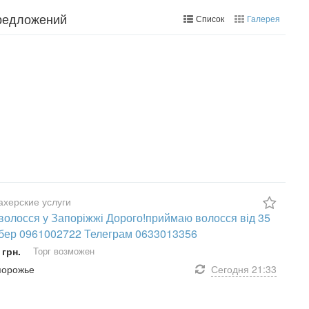
предложений
Список
Галерея
херские услуги
волосся у Запоріжжі Дорого!приймаю волосся від 35
бер 0961002722 Телеграм 0633013356
 грн.
Торг возможен
апорожье
Сегодня
21:33