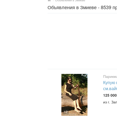
/
Объявления в Змиеве
Объявления в Змиеве - 8539 
Парикма
Купую 
см.вай
125 000
из г. З
12