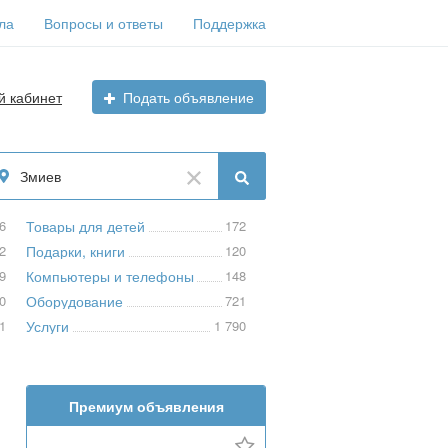
ла
Вопросы и ответы
Поддержка
й кабинет
Подать объявление
Змиев
6
Товары для детей
172
2
Подарки, книги
120
9
Компьютеры и телефоны
148
0
Оборудование
721
1
Услуги
1 790
Премиум объявления