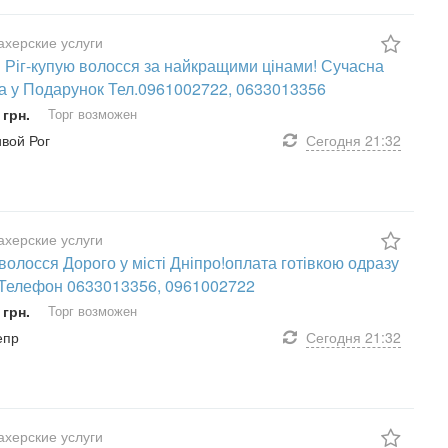
херские услуги
 Ріг-купую волосся за найкращими цінами! Сучасна
а у Подарунок Тел.0961002722, 0633013356
 грн.
Торг возможен
ивой Рог
Сегодня
21:32
херские услуги
волосся Дорого у місті Дніпро!оплата готівкою одразу
 Телефон 0633013356, 0961002722
 грн.
Торг возможен
епр
Сегодня
21:32
херские услуги