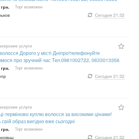
 грн.
Торг возможен
рьков
Сегодня
21:32
херские услуги
волосся Дорого у місті Дніпро!телефонуйте
мося про зручний час Тел.0961002722, 0633013356
 грн.
Торг возможен
епр
Сегодня
21:32
херские услуги
ці-терміново куплю волосся за високими цінами!
 свій образ вигідно вже сьогодні
 грн.
Торг возможен
ерновцы
Сегодня
21:32