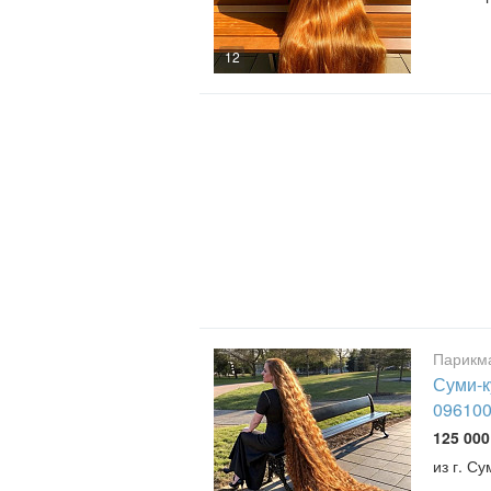
12
Парикма
Суми-к
096100
125 000
из г. С