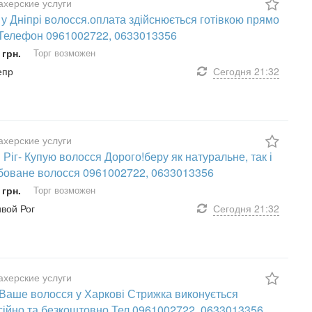
херские услуги
у Дніпрі волосся.оплата здійснюється готівкою прямо
 Телефон 0961002722, 0633013356
 грн.
Торг возможен
епр
Сегодня
21:32
херские услуги
 Ріг- Купую волосся Дорого!беру як натуральне, так і
оване волосся 0961002722, 0633013356
 грн.
Торг возможен
ивой Рог
Сегодня
21:32
херские услуги
Ваше волосся у Харкові Стрижка виконується
ійно та безкоштовно Тел.0961002722, 0633013356