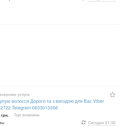
херские услуги
упую волосся Дорого та з вигодою для Вас Viber
2722 Telegram 0633013356
 грн.
Торг возможен
умы
Сегодня
21:32