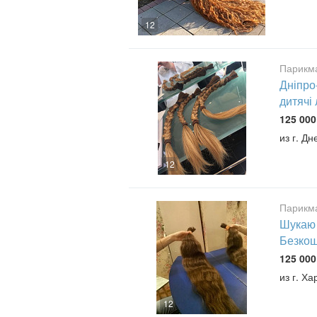
12
Парикма
Дніпро
дитячі
125 000
из г. Дн
12
Парикма
Шукаю 
Безкош
125 000
из г. Ха
12