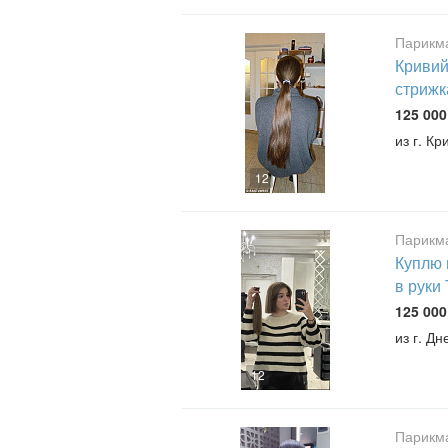
Парикма
Кривий
стрижк
125 000
из г. Кр
12
Парикма
Куплю 
в руки
125 000
из г. Дн
12
Парикма