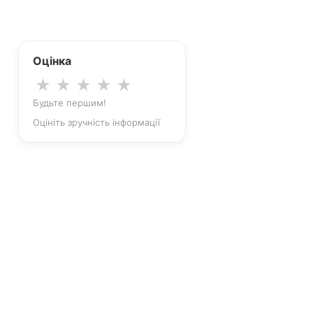
Оцінка
★
★
★
★
★
Будьте першим!
Оцініть зручність інформації