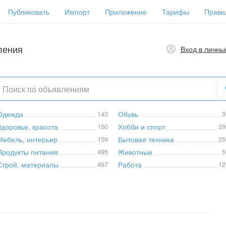
Публиковать
Импорт
Приложение
Тарифы
Прави
ления
Вход в личны
Одежда
143
Обувь
3
Здоровье, красота
150
Хобби и спорт
29
Мебель, интерьер
159
Бытовая техника
25
Продукты питания
495
Животные
5
Строй. материалы
497
Работа
12