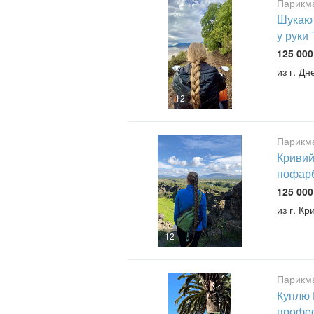
Парикма
Шукаю 
у руки
125 000
из г. Дн
12
Парикма
Кривий
пофарб
125 000
из г. Кр
12
Парикма
Куплю 
профес