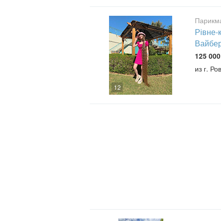
Парикма
Рівне-
Вайбер
125 000
из г. Ро
12