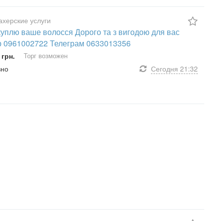
херские услуги
куплю ваше волосся Дорого та з вигодою для вас
 0961002722 Телеграм 0633013356
 грн.
Торг возможен
вно
Сегодня
21:32