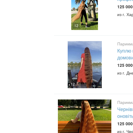
125 000
из г. Ха
12
Парикма
Куплю 
домови
125 000
из г. Дн
12
Парикма
Чернів
оновіть
125 000
из г. Ч