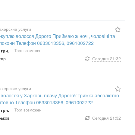
херские услуги
-куплю волосся Дорого Приймаю жіночі, чоловічі та
 локони Телефон 0633013356, 0961002722
 грн.
Торг возможен
епр
Сегодня
21:32
херские услуги
волосся у Харкові- плачу Дорого!стрижка абсолютно
товно Телефон 0633013356, 0961002722
 грн.
Торг возможен
рьков
Сегодня
21:32