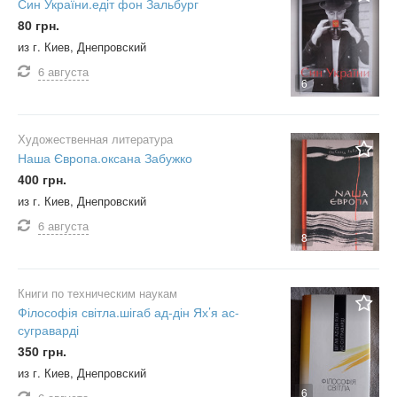
Син України.едіт фон Зальбург
80 грн.
из г. Киев, Днепровский
6 августа
6
Художественная литература
Наша Європа.оксана Забужко
400 грн.
из г. Киев, Днепровский
6 августа
8
Книги по техническим наукам
Філософія світла.шігаб ад-дін Ях’я ас-
суграварді
350 грн.
из г. Киев, Днепровский
6