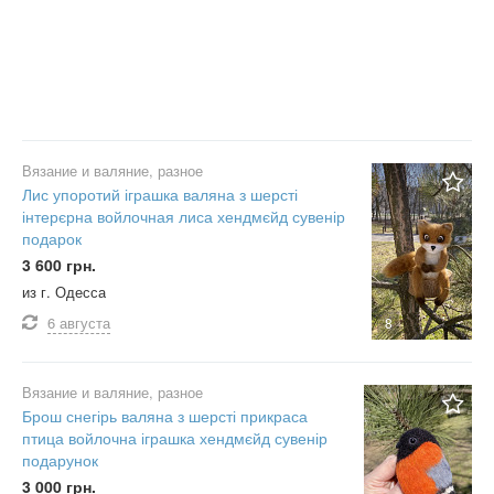
Вязание и валяние, разное
Лис упоротий іграшка валяна з шерсті
інтерєрна войлочная лиса хендмєйд сувенір
подарок
3 600 грн.
из г. Одесса
6 августа
8
Вязание и валяние, разное
Брош снегірь валяна з шерсті прикраса
птица войлочна іграшка хендмєйд сувенір
подарунок
3 000 грн.