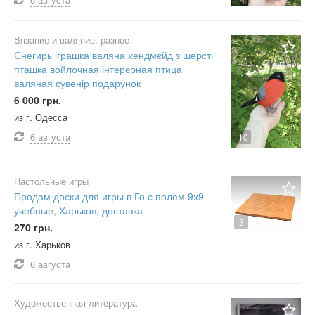
Вязание и валяние, разное
Снегирь іграшка валяна хендмєйд з шерсті
пташка войлочная інтерєрная птица
валяная сувенір подарунок
6 000 грн.
из г. Одесса
6 августа
10
Настольные игры
Продам доски для игры в Го с полем 9х9
учебные, Харьков, доставка
3
270 грн.
из г. Харьков
6 августа
Художественная литература