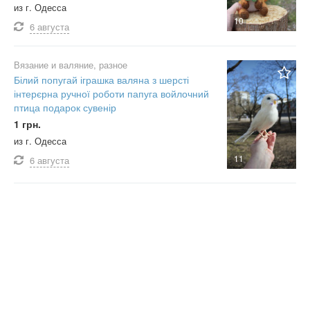
из г. Одесса
10
6 августа
Вязание и валяние, разное
Білий попугай іграшка валяна з шерсті
інтерєрна ручної роботи папуга войлочний
птица подарок сувенір
1 грн.
из г. Одесса
11
6 августа