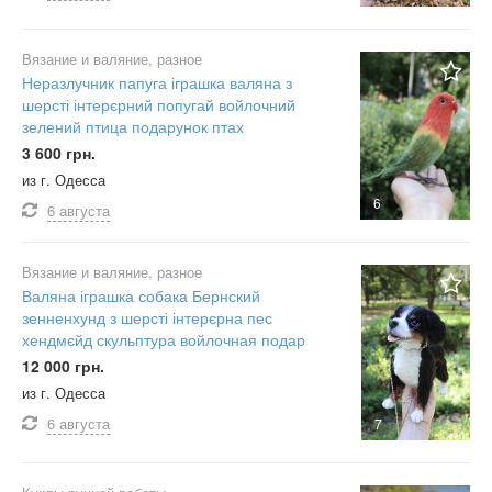
Вязание и валяние, разное
Неразлучник папуга іграшка валяна з
шерсті інтерєрний попугай войлочний
зелений птица подарунок птах
3 600 грн.
из г. Одесса
6
6 августа
Вязание и валяние, разное
Валяна іграшка собака Бернский
зенненхунд з шерсті інтерєрна пес
хендмєйд скульптура войлочная подар
12 000 грн.
из г. Одесса
6 августа
7