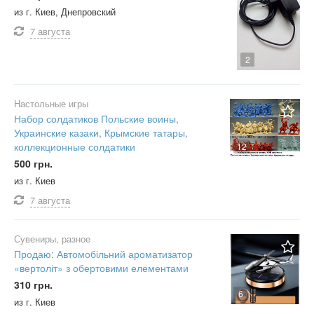
из г. Киев, Днепровский
7 августа
2
Настольные игры
Набор солдатиков Польские воины,
Украинские казаки, Крымские татары,
коллекционные солдатики
12
500 грн.
из г. Киев
7 августа
Сувениры, разное
Продаю: Автомобільний ароматизатор
«вертоліт» з обертовими елементами
310 грн.
6
из г. Киев