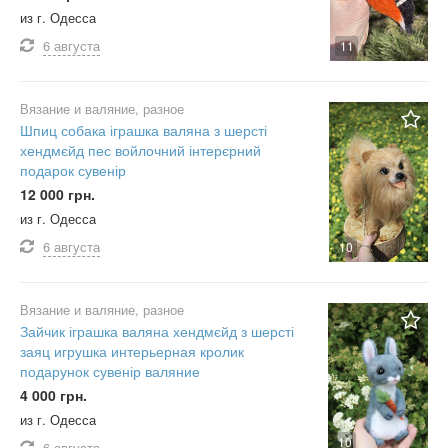
из г. Одесса
6 августа
11
Вязание и валяние, разное
Шпиц собака іграшка валяна з шерсті
хендмєйд пес войлочний інтерєрний
подарок сувенір
12 000 грн.
из г. Одесса
6 августа
10
Вязание и валяние, разное
Зайчик іграшка валяна хендмєйд з шерсті
заяц игрушка интерьерная кролик
подарунок сувенір валяние
4 000 грн.
из г. Одесса
10
6 августа