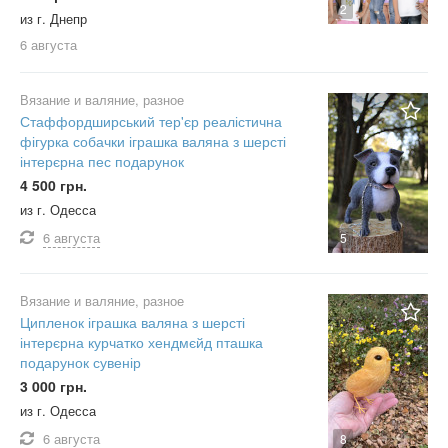
2
из г. Днепр
6 августа
Вязание и валяние, разное
Стаффордширський тер'єр реалістична
фігурка собачки іграшка валяна з шерсті
інтерєрна пес подарунок
4 500 грн.
из г. Одесса
6 августа
5
Вязание и валяние, разное
Ципленок іграшка валяна з шерсті
інтерєрна курчатко хендмєйд пташка
подарунок сувенір
3 000 грн.
из г. Одесса
6 августа
8