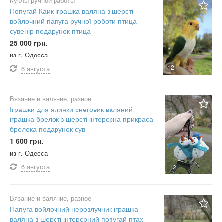
Куклы ручной работы
Попугай Каик іграшка валяна з шерсті
войлочний папуга ручної роботи птица
сувенір подарунок птица
25 000 грн.
из г. Одесса
12
6 августа
Вязание и валяние, разное
Іграшки для ялинки снеговик валяний
іграшка брелок з шерсті інтерєрна прикраса
брелока подарунок сув
1 600 грн.
из г. Одесса
6 августа
12
Вязание и валяние, разное
Папуга войлочний нерозлучник іграшка
валяна з шерсті інтерєрний попугай птах