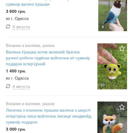
сувенір валяні іграшки
3 600 грн.
из г. Одесса
6 августа
9
Вязание и валяние, разное
Валяна іграшка котик зелений брелок
ручної роботи підвіска войлочна кіт сувенір
подарок інтерʼєрний
1 400 грн.
из г. Одесса
10
6 августа
Вязание и валяние, разное
Лисичка з ялинкою іграшка валяна з шерсті
інтерʼєрна лиса войлочна лисиця хендмєйд
сувенір подарок
3 000 грн.