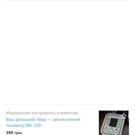
Цена
Не важно
Состояние
Валюта:
грн.
Не важно
Новое
С фото
Б/у
Частное
Не важно
Не важно
Бизнес
Сбросить фильтр
Применить
Медицинские инструменты и инвентарь
Ваш домашній лікар — автоматичний
тонометр Ms-103!
399 грн.