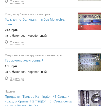
2 августа
Уход за зубами и полостью рта
Гель для отбеливания зубов Molarclean —
3 мл
7
215 грн.
из г. Николаев, Корабельный
2 августа
Медицинские инструменты и инвентарь
Термометр электронный
150 грн.
3
из г. Николаев, Корабельный
2 августа
Парики
Продаётся Тример Remington F3 Сетка и
нож для бритвы Remington F3, Сетка сетка
бритвы Philips Hq3/hq