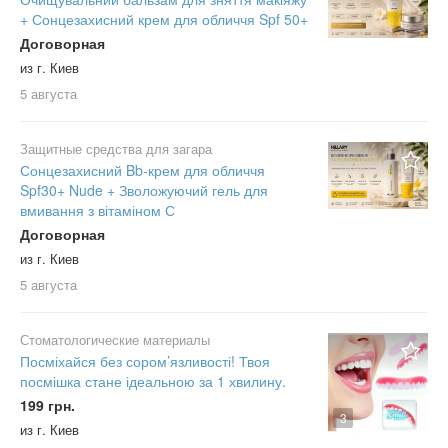
+ Сонцезахисний крем для обличчя Spf 50+
Договорная
из г. Киев
5 августа
Защитные средства для загара
Сонцезахисний Bb-крем для обличчя
Spf30+ Nude + Зволожуючий гель для
вмивання з вітаміном С
Договорная
из г. Киев
5 августа
Стоматологические материалы
Посміхайся без сором’язливості! Твоя
посмішка стане ідеальною за 1 хвилину.
199 грн.
3
из г. Киев