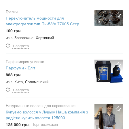
Грелки
Переключатель мощности для
9
электрогрелок тип Пн-58/е 77005 Ссср
100 грн.
из г. Запорожье, Хортицкий
1 августа
Парфюмерия унисекс
Парфуми - Еліт
888 грн.
5
из г. Киев, Соломенский
1 августа
Натуральные волосы для наращивания
Купуємо волосся у Луцьку Наша компанія з
радістю купить волосся 125000
125 000 грн.
Торг возможен
4