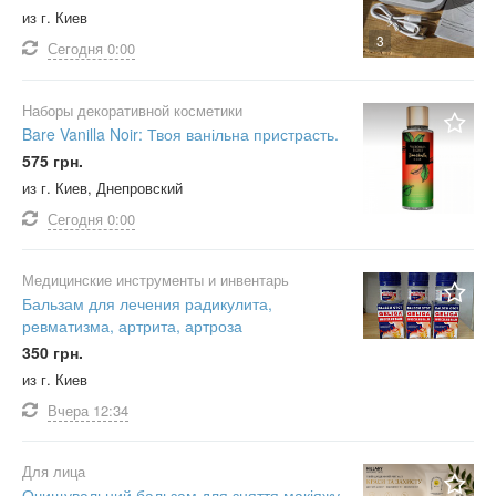
из г. Киев
3
Сегодня
0:00
Наборы декоративной косметики
Bare Vanilla Noir: Твоя ванільна пристрасть.
575 грн.
из г. Киев, Днепровский
Сегодня
0:00
Медицинские инструменты и инвентарь
Бальзам для лечения радикулита,
ревматизма, артрита, артроза
350 грн.
из г. Киев
Вчера
12:34
Для лица
Очищувальний бальзам для зняття макіяжу