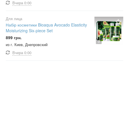
Вчера
0:00
Для лица
Набір косметики Bioaqua Avocado Elasticity
Moisturizing Six-piece Set
899 грн.
3
из г. Киев, Днепровский
Вчера
0:00