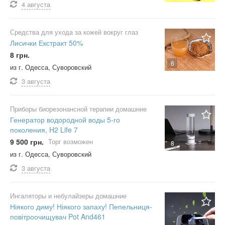
4 августа
Средства для ухода за кожей вокруг глаз
Лисички Екстракт 50%
8 грн.
6
из г. Одесса, Суворовский
3 августа
Приборы биорезонансной терапии домашние
Генератор водородной воды 5-го
поколения, H2 Life 7
9 500 грн.
Торг возможен
8
из г. Одесса, Суворовский
3 августа
Ингаляторы и небулайзеры домашние
Ніякого диму! Ніякого запаху! Пепельниця-
повітроочищувач Pot And461