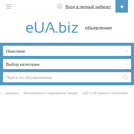
Вход в личный кабинет
Русский
объявления
Русский
Українська
Николаев
Выбор категории
а и здоровье
/
Маникюрные и педикюрные товары
/
LED и УФ лампы в Николаеве