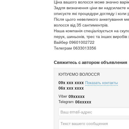
Ціна вашого волосся може значно варіюв
Задля визначення ціни ви надсилаєте 
описуєте які процедури догляду і коли 
Після цього невеликого анкетування ме
волосся від 35 сантиментрів.
Наша компанія спеціалізується на скуп
перук, шиньонів, трес та інших виробів
Вайбер 09601002722
Телеграм 0633013356
Свяжитесь с автором объявления
КУПУЄМО ВОЛОССЯ
09x xxx xxxx
Показать контакты
06x xxx xxxx
Viber
09xxxxx
Telegram
06xxxxx