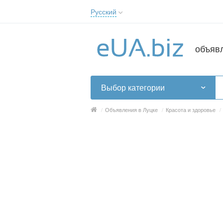
Русский
Русский
Українська
объяв
Выбор категории
/
Объявления в Луцке
/
Красота и здоровье
/