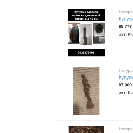
Натура
Купуєм
88 777 
из г. К
Натура
Купує
87 000 
из г. К
Натура