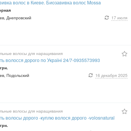
вивка волос в Киеве. Биозавивка волос Mossa
орная
иев, Днепровский
17 июля
льные волосы для наращивания
ь волосся дорого по Україні 24/7-0935573993
грн.
иев, Подольский
16 декабря
2025
льные волосы для наращивания
ь волосы дорого -куплю волося дорого -volosnatural
грн.