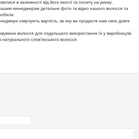
атися в залежності від його якості та попиту на ринку.
нашим менеджерам детальне фото та відео нашого волосся та
робили.
неджери озвучують вартість, за яку ви продаєте нам своє довге
овуванні волосся для подальшого використання їх у виробництві
 з натурального слов'янського волосся