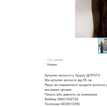
Состояние:
Новое
Купуємо волосся у Луцьку ДОРОГО
Ми купуємо волосся від 35 см
Якщо ви наважилися продати волосся у 
високими цінами.
Пишіть або дзвоніть за номерами
Вайбер 09601002722
Телеграм 0633013356