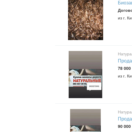
Биоза
Догов
из г. К
8
Натура
Продат
78 000 
из г. К
Натура
Продат
90 000 