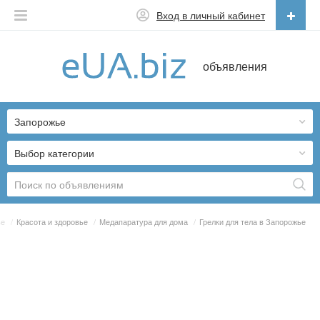
Вход в личный кабинет
Русский
объявления
Русский
Українська
Запорожье
Выбор категории
ье
/
Красота и здоровье
/
Медапаратура для дома
/
Грелки для тела в Запорожье