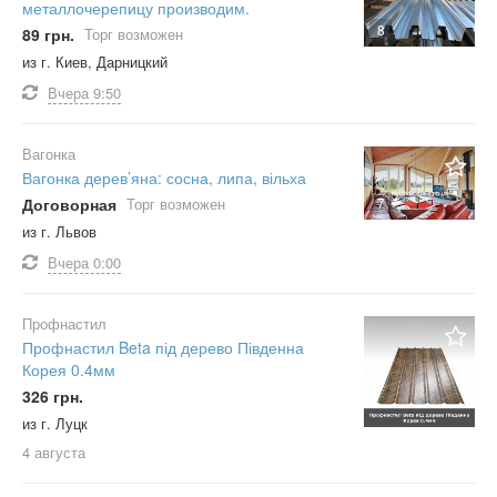
металлочерепицу производим.
8
89 грн.
Торг возможен
из г. Киев, Дарницкий
Вчера
9:50
Вагонка
Вагонка дерев’яна: сосна, липа, вільха
Договорная
Торг возможен
7
из г. Львов
Вчера
0:00
Профнастил
Профнастил Beta під дерево Південна
Корея 0.4мм
326 грн.
из г. Луцк
4 августа