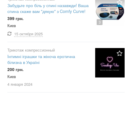
Забудьте про біль у спині назавжди! Ваша
спина скаже вам "дякую" з Comfy Curve!
399 грн.
3
Киев
15 октября
2025
Трикотаж компрессионный
Iнтимні іграшки та жіноча еротична
білизна в Україні
200 грн.
Киев
4 января
2024