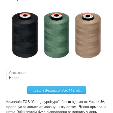
Состояние:
Новое
https://fastexua.com/uk/112-nit...
Компанія ТОВ "Спец Фурнітура", більш відома як FastexUA,
пропонує замовити армовану нитку оптом. Якісна армована
нитка Delta гуртом буде відправлена замовнику у день