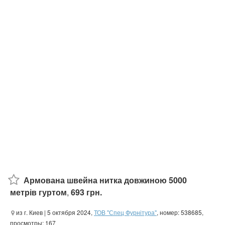
Армована швейна нитка довжиною 5000
метрів гуртом
,
693 грн.
из г. Киев
| 5 октября 2024,
ТОВ "Спец Фурнітура"
, номер: 538685,
просмотры: 167