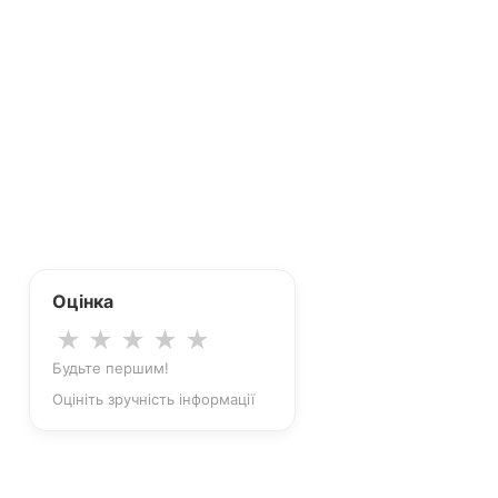
Оцінка
★
★
★
★
★
Будьте першим!
Оцініть зручність інформації