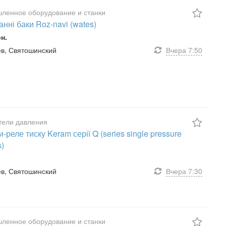
ленное оборудование и станки
нні баки Roz-navi (wates)
рн.
иев, Святошинский
Вчера
7:50
тели давления
-реле тиску Keram серії Q (series single pressure
s)
иев, Святошинский
Вчера
7:30
ленное оборудование и станки