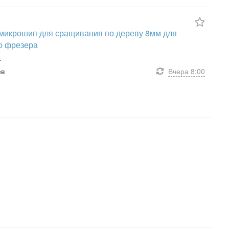
микрошип для сращивания по дереву 8мм для
о фрезера
.
ев
Вчера
8:00