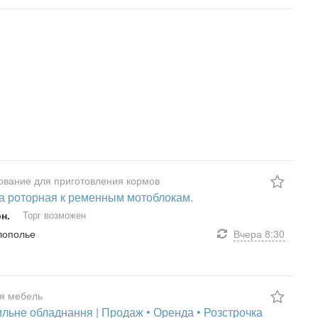
вание для приготовления кормов
а роторная к ременным мотоблокам.
рн.
Торг возможен
елополье
Вчера
8:30
я мебель
льне обладнання | Продаж • Оренда • Розстрочка