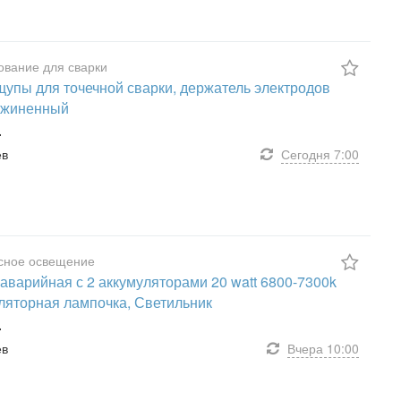
вание для сварки
щупы для точечной сварки, держатель электродов
ужиненный
.
ев
Сегодня
7:00
сное освещение
аварийная с 2 аккумуляторами 20 watt 6800-7300k
ляторная лампочка, Светильник
.
ев
Вчера
10:00