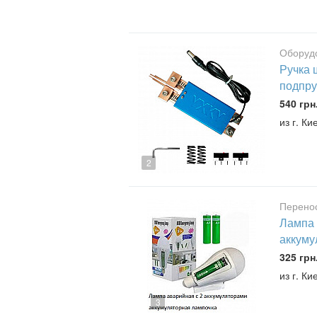
Оборудо
Ручка 
подпр
540 грн
из г. Ки
2
Перено
Лампа 
аккуму
325 грн
из г. Ки
3