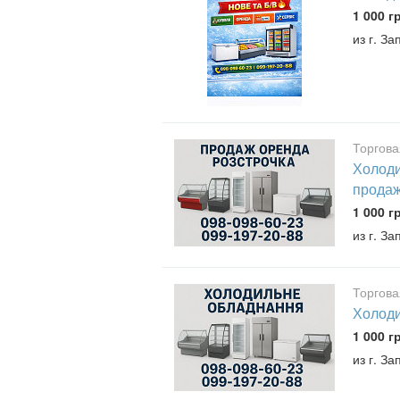
1 000 г
из г. З
Торгова
Холодил
прода
1 000 г
из г. З
Торгова
Холоди
1 000 г
из г. З