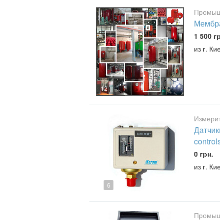
Промыш
Мембра
1 500 г
из г. К
12
Измери
Датчики
control
0 грн.
из г. К
6
Промыш