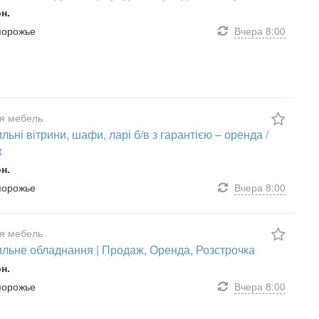
рн.
апорожье
Вчера
8:00
я мебель
ьні вітрини, шафи, ларі б/в з гарантією – оренда /
ж
рн.
апорожье
Вчера
8:00
я мебель
льне обладнання | Продаж, Оренда, Розстрочка
рн.
апорожье
Вчера
8:00