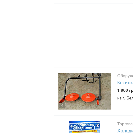
Оборудо
Косилк
1 900 г
из г. Б
6
Торгова
Холоди