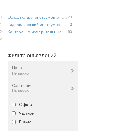
0
Оснастка для инструмента
20
1
Гидравлический инструмент
2
0
Контрольно-измерительные приборы
80
2
Фильтр объявлений
Цена
Не важно
Состояние
Валюта:
грн.
Не важно
Новое
С фото
Не важно
Б/у
Частное
Не важно
Бизнес