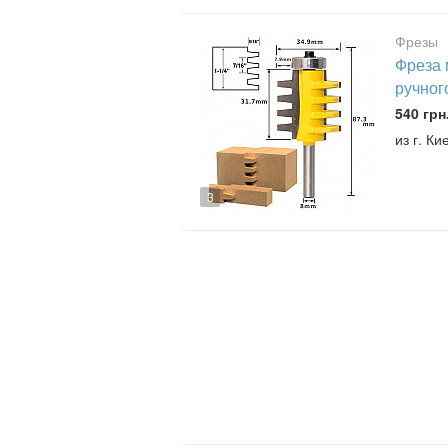
Фрезы
Фреза 
ручног
540 грн
из г. Ки
3