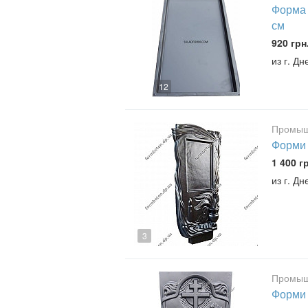
Форма 
см
920 грн
из г. Д
12
Промыш
Форми 
1 400 г
из г. Д
3
Промыш
Форми 