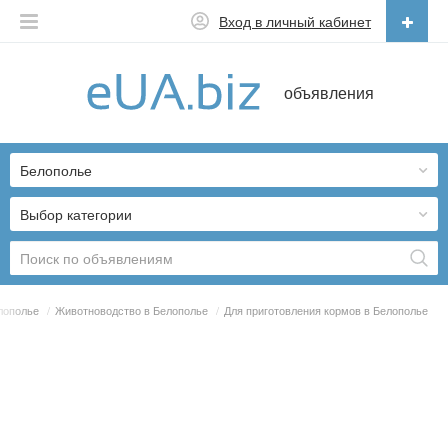
Вход в личный кабинет
Русский
объявления
Русский
Українська
Белополье
Выбор категории
елополье
/
Животноводство в Белополье
/
Для приготовления кормов в Белополье