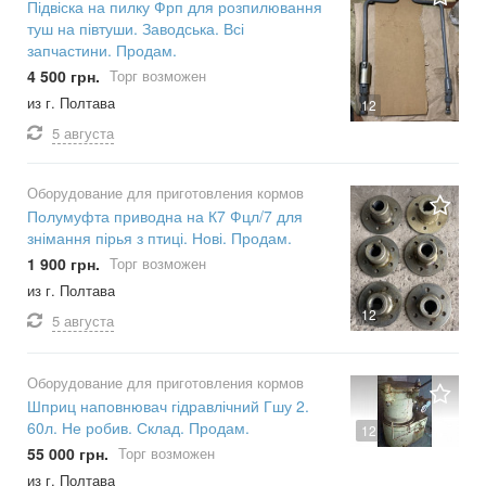
Підвіска на пилку Фрп для розпилювання
туш на півтуши. Заводська. Всі
запчастини. Продам.
4 500 грн.
Торг возможен
из г. Полтава
12
5 августа
Оборудование для приготовления кормов
Полумуфта приводна на К7 Фцл/7 для
знімання пірья з птиці. Нові. Продам.
1 900 грн.
Торг возможен
из г. Полтава
12
5 августа
Оборудование для приготовления кормов
Шприц наповнювач гідравлічний Гшу 2.
60л. Не робив. Склад. Продам.
12
55 000 грн.
Торг возможен
из г. Полтава