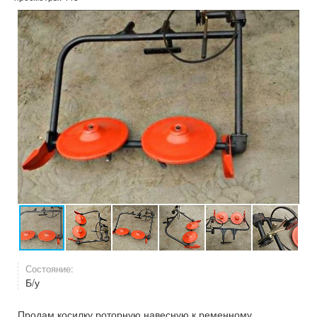
Состояние:
Б/у
Продам косилку роторную навесную к ременному