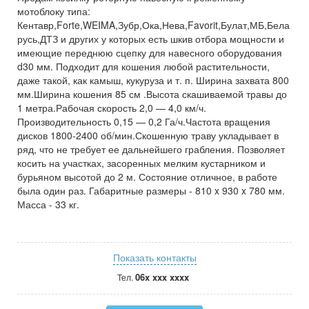
мотоблоку типа:
Кентавр,Forte,WEIMA,Зубр,Ока,Нева,Favorit,Булат,МБ,Бела
русь,ДТЗ и других у которых есть шкив отбора мощности и
имеющие переднюю сцепку для навесного оборудования
d30 мм. Подходит для кошения любой растительности,
даже такой, как камыш, кукуруза и т. п. Ширина захвата 800
мм.Ширина кошения 85 см .Высота скашиваемой травы до
1 метра.Рабочая скорость 2,0 — 4,0 км/ч.
Производительность 0,15 — 0,2 Га/ч.Частота вращения
дисков 1800-2400 об/мин.Скошенную траву укладывает в
ряд, что не требует ее дальнейшего грабления. Позволяет
косить на участках, засоренных мелким кустарником и
бурьяном высотой до 2 м. Состояние отличное, в работе
была один раз. Габаритные размеры - 810 x 930 x 780 мм.
Масса - 33 кг.
Показать контакты
06x xxx xxxx
Тел.