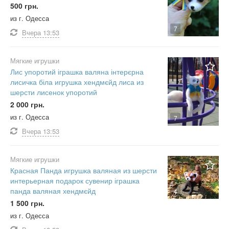
500 грн.
из г. Одесса
7
Вчера
13:53
Мягкие игрушки
Лис упоротий іграшка валяна інтерєрна
лисичка біла игрушка хендмєйд лиса из
шерсти лисенок упоротий
2 000 грн.
из г. Одесса
7
Вчера
13:53
Мягкие игрушки
Красная Панда игрушка валяная из шерсти
интерьерная подарок сувенир іграшка
панда валяная хендмєйд
4
1 500 грн.
из г. Одесса