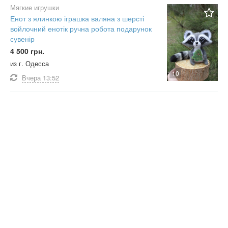
Мягкие игрушки
Енот з ялинкою іграшка валяна з шерсті
войлочний енотік ручна робота подарунок
сувенір
4 500 грн.
из г. Одесса
10
Вчера
13:52