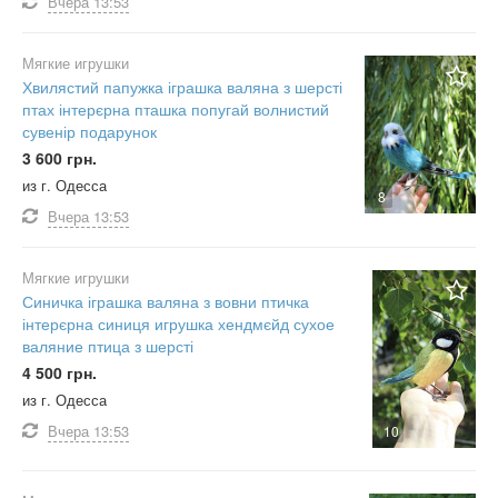
Вчера
13:53
Мягкие игрушки
Хвилястий папужка іграшка валяна з шерсті
птах інтерєрна пташка попугай волнистий
сувенір подарунок
3 600 грн.
из г. Одесса
8
Вчера
13:53
Мягкие игрушки
Синичка іграшка валяна з вовни птичка
інтерєрна синиця игрушка хендмєйд сухое
валяние птица з шерсті
4 500 грн.
из г. Одесса
Вчера
13:53
10