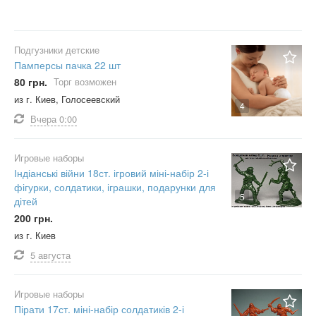
Подгузники детские
Памперсы пачка 22 шт
80 грн.
Торг возможен
из г. Киев, Голосеевский
4
Вчера
0:00
Игровые наборы
Індіанські війни 18ст. ігровий міні-набір 2-і
фігурки, солдатики, іграшки, подарунки для
5
дітей
200 грн.
из г. Киев
5 августа
Игровые наборы
Пірати 17ст. міні-набір солдатиків 2-і