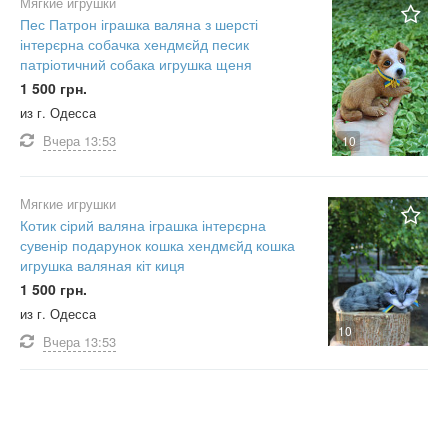
Мягкие игрушки
Пес Патрон іграшка валяна з шерсті
інтерєрна собачка хендмєйд песик
патріотичний собака игрушка щеня
1 500 грн.
из г. Одесса
Вчера
13:53
10
Мягкие игрушки
Котик сірий валяна іграшка інтерєрна
сувенір подарунок кошка хендмєйд кошка
игрушка валяная кіт киця
1 500 грн.
из г. Одесса
10
Вчера
13:53