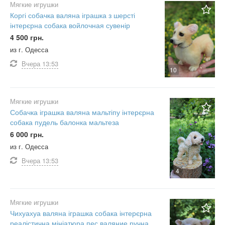
Мягкие игрушки
Коргі собачка валяна іграшка з шерсті
інтерєрна собака войлочная сувенір
4 500 грн.
из г. Одесса
Вчера
13:53
10
Мягкие игрушки
Собачка іграшка валяна мальтіпу інтерєрна
собака пудель балонка мальтеза
6 000 грн.
из г. Одесса
Вчера
13:53
4
Мягкие игрушки
Чихуахуа валяна іграшка собака інтерєрна
реалістична мініатюра пес валяние ручна