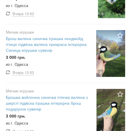
из г. Одесса
Вчера
13:53
6
Мягкие игрушки
Брош валяна синичка іграшка хендмєйд
птиця підвіска валяна прикраса інтерєрна
Синица игрушка сувенір
3 000 грн.
из г. Одесса
Вчера
13:53
8
Мягкие игрушки
Брошка войлочна синичка птичка валяна з
шерсті підвіска іграшка інтерєрна брош
подарунок сувенір
3 000 грн.
из г. Одесса