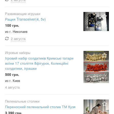
Развивающие игрушки
Рация Transceiver(4, 5v)
100 грн.
4
из г. Николаев
2 августа
Игровые наборы
Ігровий набір солдатиків Кримські татари
воїни 17 століття 8фігурок, Колекційні
солдатики, іграшки
500 грн.
12
из г. Киев
4 августа
Пеленальные столики
Переносний пеленальний столик ТМ Кузя
3 390 грн.