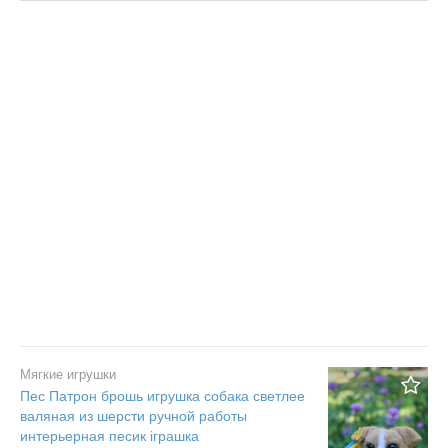
Цена
Не важно
Состояние
Валюта:
грн.
Не важно
Новое
С фото
Б/у
Частное
Не важно
Не важно
Бизнес
Сбросить фильтр
Применить
Мягкие игрушки
Пес Патрон брошь игрушка собака светлее
валяная из шерсти ручной работы
интерьерная песик іграшка