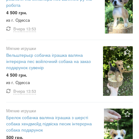
робота
4 500 грн.
из г. Одесса
Вчера
13:53
4
Мягкие игрушки
Вельштерьєр собачка іграшка валяна
інтерєрна пес войлочний собака на заказ
подарунок сувенір
4 500 грн.
из г. Одесса
Вчера
13:53
9
Мягкие игрушки
Брелок собачка валяна іграшка з шерсті
собака хендмєйд підвіска песик інтерєрна
собака подарунок
500 грн.