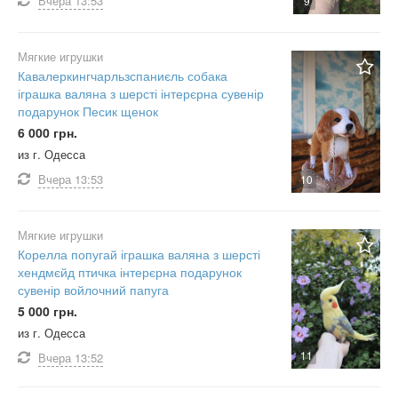
Вчера
13:53
9
Мягкие игрушки
Кавалеркингчарльзспаниєль собака
іграшка валяна з шерсті інтерєрна сувенір
подарунок Песик щенок
6 000 грн.
из г. Одесса
Вчера
13:53
10
Мягкие игрушки
Корелла попугай іграшка валяна з шерсті
хендмєйд птичка інтерєрна подарунок
сувенір войлочний папуга
5 000 грн.
из г. Одесса
11
Вчера
13:52