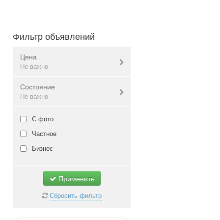
Фильтр объявлений
Цена
Не важно
Состояние
Валюта:
грн.
Не важно
Новое
С фото
Не важно
Б/у
Частное
Не важно
Бизнес
Применить
Сбросить фильтр