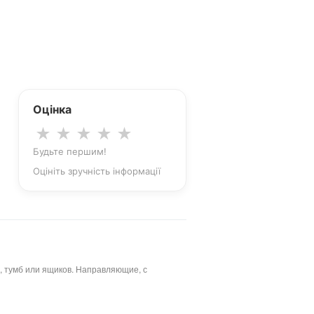
Оцінка
★
★
★
★
★
Будьте першим!
Оцініть зручність інформації
, тумб или ящиков. Направляющие, с