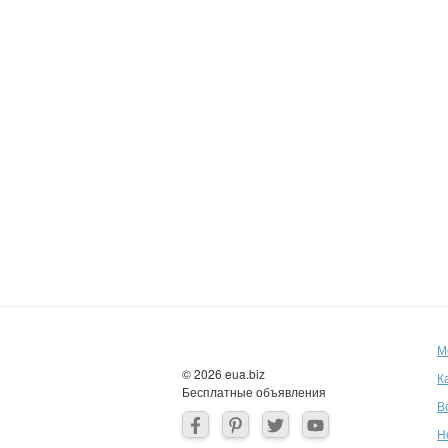
М
© 2026 eua.biz
К
Бесплатные объявления
В
Н