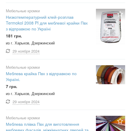
Мебельные кромки
Низкотемпературний клей-розплав
Termokol 2008 PI для меблевої крайки Пвх
з відправкою по Україні
181 грн.
из г. Харьков, Дзержинский
29 ноября
2024
Мебельные кромки
Меблева крайка Пвх з відправкою по
Україні.
5
7 грн.
из г. Харьков, Дзержинский
29 ноября
2024
Мебельные кромки
Меблева плівка Пвх для виготовлення
меблевих фасадів, міжкімнатних дверей та