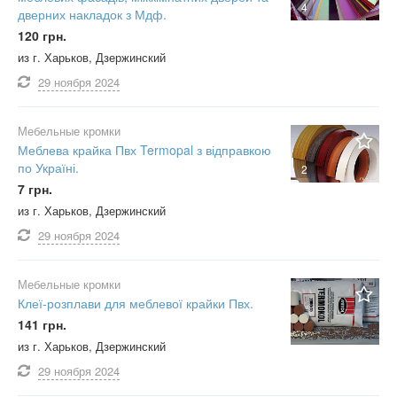
4
дверних накладок з Мдф.
120 грн.
из г. Харьков, Дзержинский
29 ноября
2024
Мебельные кромки
Меблева крайка Пвх Termopal з відправкою
по Україні.
2
7 грн.
из г. Харьков, Дзержинский
29 ноября
2024
Мебельные кромки
Клеї-розплави для меблевої крайки Пвх.
141 грн.
из г. Харьков, Дзержинский
29 ноября
2024