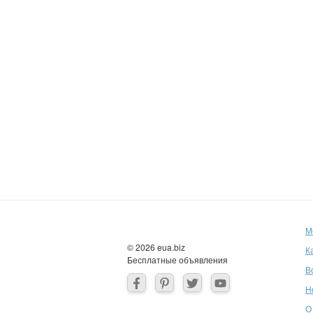
М
© 2026 eua.biz
К
Бесплатные объявления
В
Н
О