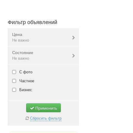
Фильтр объявлений
Цена
Не важно
Состояние
Валюта:
грн.
Не важно
Новое
С фото
Не важно
Б/у
Частное
Не важно
Бизнес
Применить
Сбросить фильтр