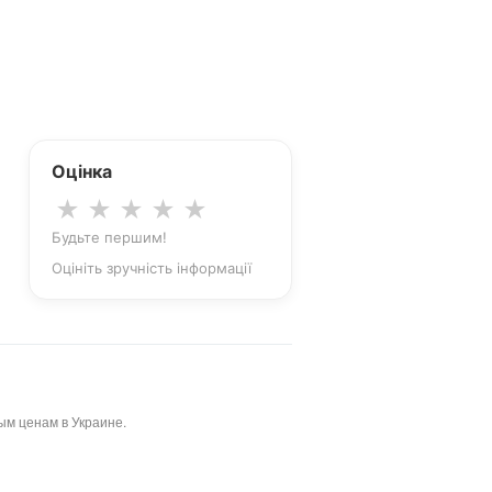
Оцінка
★
★
★
★
★
Будьте першим!
Оцініть зручність інформації
ым ценам в Украине.