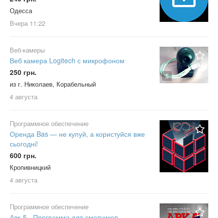
Одесса
Вчера
11:22
Веб-камеры
Веб камера Logitech с микрофоном
250 грн.
5
из г. Николаев, Корабельный
4 августа
Программное обеспечение
Оренда Bas — не купуй, а користуйся вже
сьогодні!
600 грн.
Кропивницкий
4 августа
Программное обеспечение
Авк-5 - Программа для сметчиков,