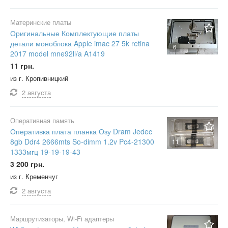
Материнские платы
Оригинальные Комплектующие платы
детали моноблока Apple imac 27 5k retina
6
2017 model mne92ll/a A1419
11 грн.
из г. Кропивницкий
2 августа
Оперативная память
Оперативка плата планка Озу Dram Jedec
8gb Ddr4 2666mts So-dimm 1.2v Pc4-21300
11
1333мгц 19-19-19-43
3 200 грн.
из г. Кременчуг
2 августа
Маршрутизаторы, Wi-Fi адаптеры