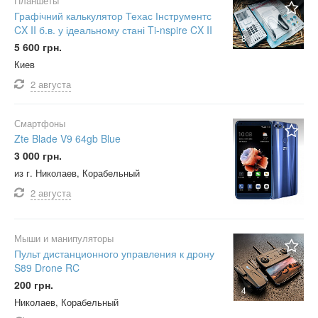
Планшеты
Графічний калькулятор Техас Інструментс
CX II б.в. у ідеальному стані Ti-nspire CX II
8
5 600 грн.
Киев
2 августа
Смартфоны
Zte Blade V9 64gb Blue
3 000 грн.
из г. Николаев, Корабельный
2 августа
Мыши и манипуляторы
Пульт дистанционного управления к дрону
S89 Drone RC
200 грн.
4
Николаев, Корабельный