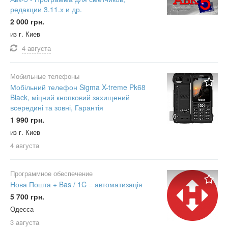
редакции 3.11.х и др.
2 000 грн.
из г. Киев
4 августа
Мобильные телефоны
Мобільний телефон Sigma X-treme Pk68
Black, міцний кнопковий захищений
всередині та зовні, Гарантія
6
1 990 грн.
из г. Киев
4 августа
Программное обеспечение
Нова Пошта + Bas / 1C = автоматизація
5 700 грн.
Одесса
3 августа