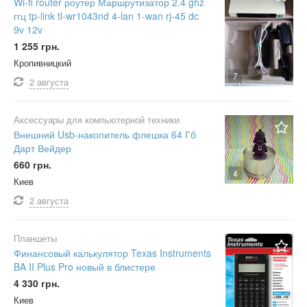
Wi-fi router роутер Маршрутизатор 2.4 ghz
ггц tp-link tl-wr1043nd 4-lan 1-wan rj-45 dc
9v 12v
1 255 грн.
Кропивницкий
7
2 августа
Аксессуары для компьютерной техники
Внешний Usb-накопитель флешка 64 Гб
Дарт Вейдер
660 грн.
4
Киев
2 августа
Планшеты
Финансовый калькулятор Texas Instruments
BA II Plus Pro новый в блистере
4 330 грн.
Киев