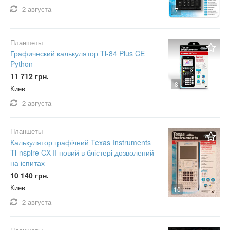
2 августа
7
Планшеты
Графический калькулятор Ti-84 Plus CE
Python
11 712 грн.
8
Киев
2 августа
Планшеты
Калькулятор графічний Texas Instruments
Ti-nspire CX II новий в блістері дозволений
на іспитах
10 140 грн.
Киев
10
2 августа