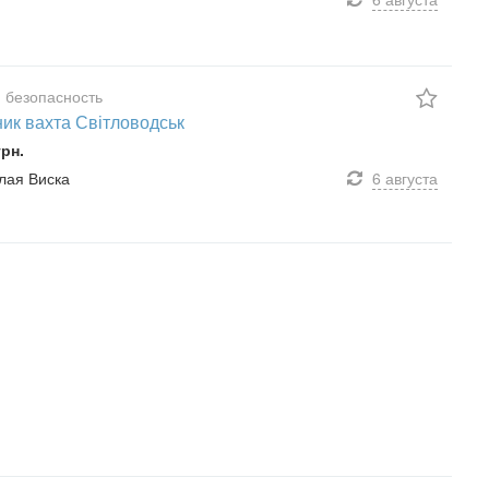
 безопасность
ик вахта Світловодськ
грн.
алая Виска
6 августа