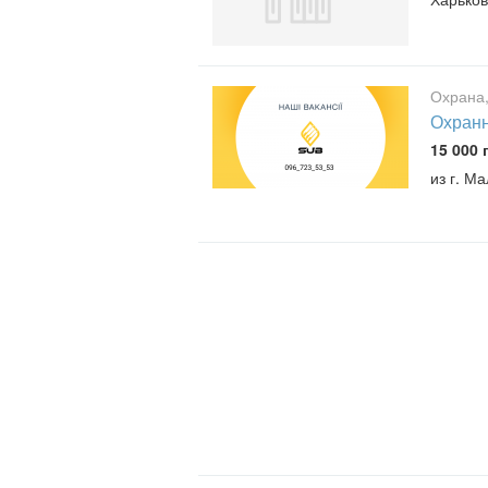
Охрана,
Охранн
15 000 
из г. М