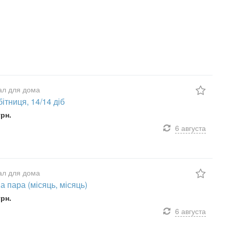
ал для дома
ітниця, 14/14 діб
грн.
6 августа
ал для дома
а пара (місяць, місяць)
грн.
6 августа