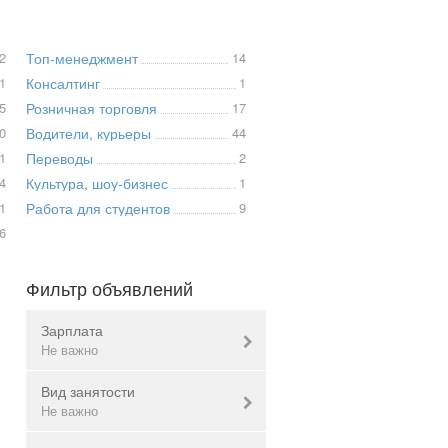
2
Топ-менеджмент
14
1
Консалтинг
1
5
Розничная торговля
17
0
Водители, курьеры
44
1
Переводы
2
4
Культура, шоу-бизнес
1
1
Работа для студентов
9
6
Фильтр объявлений
Зарплата
Не важно
Вид занятости
Валюта:
грн.
Не важно