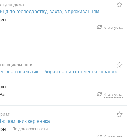
ал для дома
иця по господарству, вахта, з проживанням
грн.
6 августа
 специальности
ен зварювальник - збирач на виготовлення кованих
грн.
Рог
6 августа
ариат
ія: помічник керівника
грн.
По договоренности
6 августа