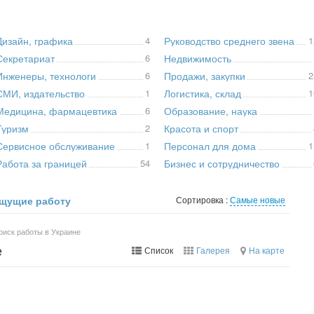
Дизайн, графика
4
Руководство среднего звена
1
Секретариат
6
Недвижимость
Инженеры, технологи
6
Продажи, закупки
2
СМИ, издательство
1
Логистика, склад
1
Медицина, фармацевтика
6
Образование, наука
Туризм
2
Красота и спорт
Сервисное обслуживание
1
Персонал для дома
1
Работа за границей
54
Бизнес и сотрудничество
щущие работу
Сортировка :
Самые новые
оиск работы в Украине
е
Список
Галерея
На карте