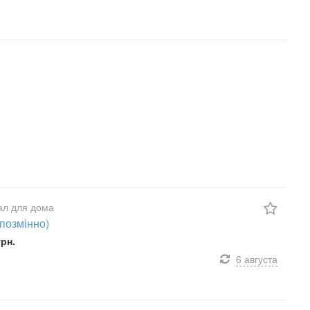
ал для дома
(позмінно)
грн.
6 августа