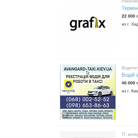
Рабочие
Термін
22 000 
из г. Ха
Водител
Водій з
40 000 
из г. Ки
3
IT, инт