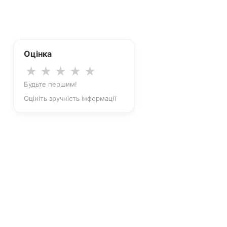
Оцінка
★
★
★
★
★
Будьте першим!
Оцініть зручність інформації