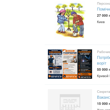
Персон
Помічн
27 000 
Киев
Рабочие
Потріб
воріт
55 000 
Кривой 
Секрет
Ваканс
15 000 
Харьков