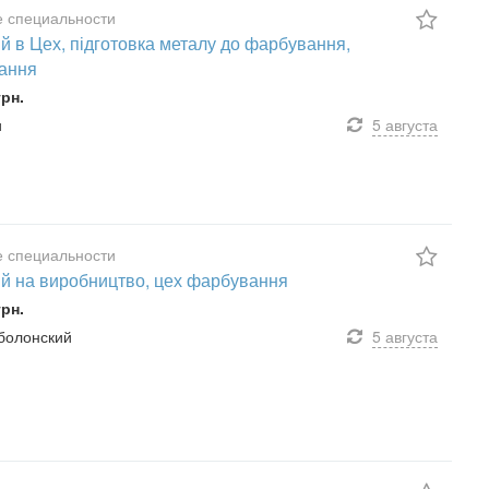
 специальности
й в Цех, підготовка металу до фарбування,
ання
грн.
и
5 августа
 специальности
й на виробництво, цех фарбування
грн.
болонский
5 августа