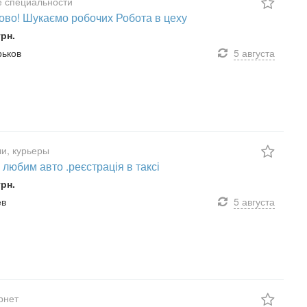
 специальности
ово! Шукаємо робочих Робота в цеху
грн.
рьков
5 августа
и, курьеры
 любим авто .реєстрація в таксі
грн.
ев
5 августа
ернет