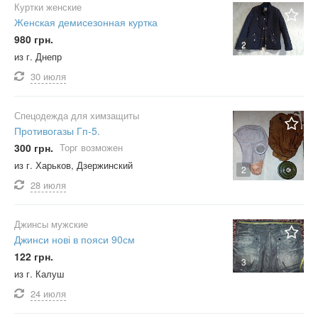
Куртки женские
Женская демисезонная куртка
980 грн.
2
из г. Днепр
30 июля
Спецодежда для химзащиты
Противогазы Гп-5.
300 грн.
Торг возможен
из г. Харьков, Дзержинский
2
28 июля
Джинсы мужские
Джинси нові в пояси 90см
122 грн.
3
из г. Калуш
24 июля