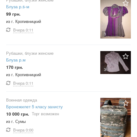
Блуза р.s-м
99 грн.
из г. Кропивницкий
Вчера
0:11
3
Рубашки, блузки женские
Блуза р.м
170 грн.
3
из г. Кропивницкий
Вчера
0:11
Военная одежда
Бронежилет 5 класу захисту
10 000 грн.
Торг возможен
из г. Сумы
Вчера
0:00
5