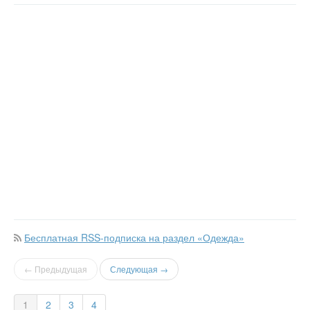
Бесплатная RSS-подписка на раздел «Одежда»
← Предыдущая
Следующая →
1
2
3
4