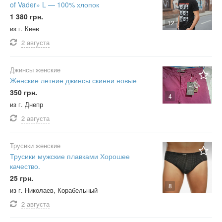
of Vader» L — 100% хлопок
1 380 грн.
12
из г. Киев
2 августа
Джинсы женские
Женские летние джинсы скинни новые
350 грн.
4
из г. Днепр
2 августа
Трусики женские
Трусики мужские плавками Хорошее
качество.
25 грн.
8
из г. Николаев, Корабельный
2 августа