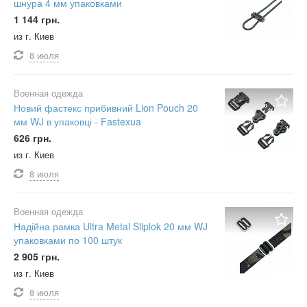
шнура 4 мм упаковками
1 144 грн.
из г. Киев
8 июля
Военная одежда
Новий фастекс прибивний Lion Pouch 20
мм WJ в упаковці - Fastexua
626 грн.
из г. Киев
8 июля
Военная одежда
Надійна рамка Ultra Metal Sliplok 20 мм WJ
упаковками по 100 штук
2 905 грн.
из г. Киев
8 июля