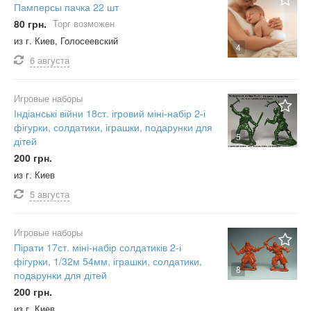
Памперсы пачка 22 шт
80 грн.
Торг возможен
из г. Киев, Голосеевский
4
6 августа
Игровые наборы
Індіанські війни 18ст. ігровий міні-набір 2-і
фігурки, солдатики, іграшки, подарунки для
5
дітей
200 грн.
из г. Киев
5 августа
Игровые наборы
Пірати 17ст. міні-набір солдатиків 2-і
фігурки, 1/32м 54мм, іграшки, солдатики,
8
подарунки для дітей
200 грн.
из г. Киев