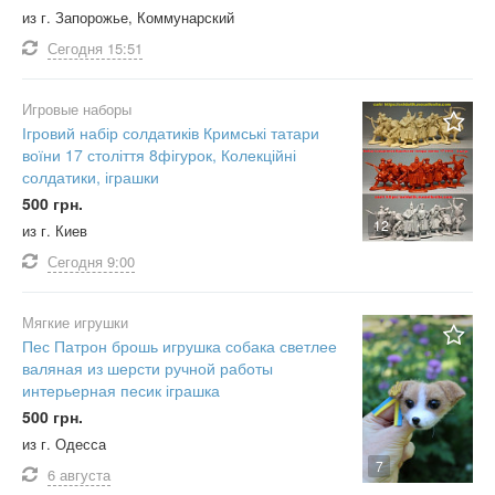
из г. Запорожье, Коммунарский
Сегодня
15:51
Игровые наборы
Ігровий набір солдатиків Кримські татари
воїни 17 століття 8фігурок, Колекційні
солдатики, іграшки
500 грн.
12
из г. Киев
Сегодня
9:00
Мягкие игрушки
Пес Патрон брошь игрушка собака светлее
валяная из шерсти ручной работы
интерьерная песик іграшка
500 грн.
из г. Одесса
7
6 августа