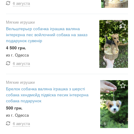
6 августа
4
Мягкие игрушки
Вельштерьєр собачка іграшка валяна
інтерєрна пес войлочний собака на заказ
подарунок сувенір
4 500 грн.
из г. Одесса
6 августа
9
Мягкие игрушки
Брелок собачка валяна іграшка з шерсті
собака хендмєйд підвіска песик інтерєрна
собака подарунок
500 грн.
из г. Одесса
6 августа
6