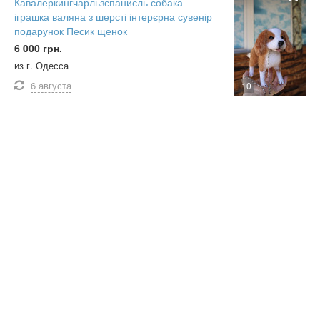
Кавалеркингчарльзспаниєль собака
іграшка валяна з шерсті інтерєрна сувенір
подарунок Песик щенок
6 000 грн.
из г. Одесса
6 августа
10