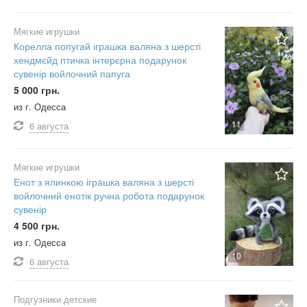
Мягкие игрушки
Корелла попугай іграшка валяна з шерсті
хендмєйд птичка інтерєрна подарунок
сувенір войлочний папуга
5 000 грн.
из г. Одесса
11
6 августа
Мягкие игрушки
Енот з ялинкою іграшка валяна з шерсті
войлочний енотік ручна робота подарунок
сувенір
4 500 грн.
из г. Одесса
10
6 августа
Подгузники детские