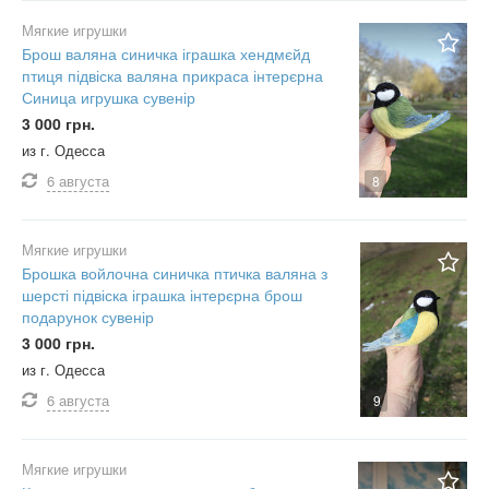
Мягкие игрушки
Брош валяна синичка іграшка хендмєйд
птиця підвіска валяна прикраса інтерєрна
Синица игрушка сувенір
3 000 грн.
из г. Одесса
6 августа
8
Мягкие игрушки
Брошка войлочна синичка птичка валяна з
шерсті підвіска іграшка інтерєрна брош
подарунок сувенір
3 000 грн.
из г. Одесса
6 августа
9
Мягкие игрушки