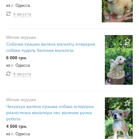
из г. Одесса
6 августа
10
Мягкие игрушки
Собачка іграшка валяна мальтіпу інтерєрна
собака пудель балонка мальтеза
6 000 грн.
из г. Одесса
6 августа
4
Мягкие игрушки
Чихуахуа валяна іграшка собака інтерєрна
реалістична мініатюра пес валяние ручна
робота
4 500 грн.
из г. Одесса