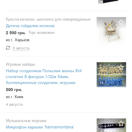
9
Кресла-качалки, шезлонги для новорожденных
Дитяча гойдалка-колиска
2 500 грн.
Торг возможен
из г. Харьков
3 августа
Игровые наборы
Набор солдатиков Польские воины Xvii
столетия 8 фигурок 1/32м 54мм,
Коллекционные солдатики, игрушки
11
500 грн.
из г. Киев
4 августа
Музыкальные игрушки
Микрофон караоке 'hannamontana'
7