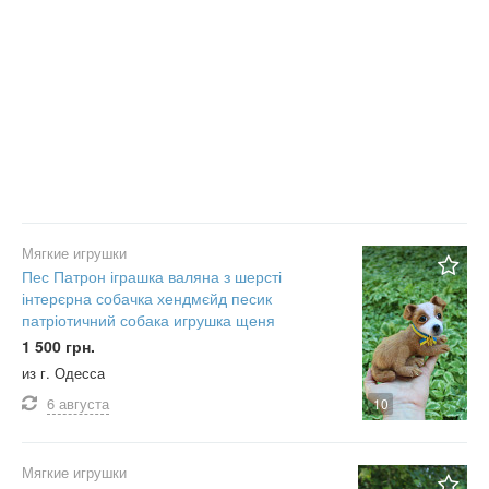
Мягкие игрушки
Пес Патрон іграшка валяна з шерсті
інтерєрна собачка хендмєйд песик
патріотичний собака игрушка щеня
1 500 грн.
из г. Одесса
6 августа
10
Мягкие игрушки