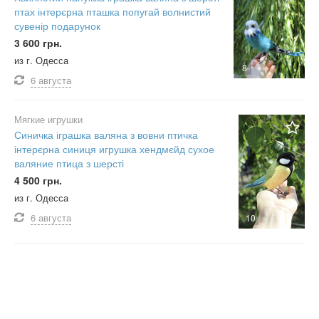
птах інтерєрна пташка попугай волнистий
сувенір подарунок
3 600 грн.
из г. Одесса
8
6 августа
Мягкие игрушки
Синичка іграшка валяна з вовни птичка
інтерєрна синиця игрушка хендмєйд сухое
валяние птица з шерсті
4 500 грн.
из г. Одесса
6 августа
10