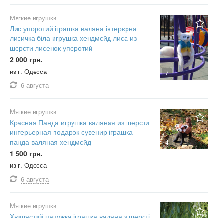
Мягкие игрушки
Лис упоротий іграшка валяна інтерєрна
лисичка біла игрушка хендмєйд лиса из
шерсти лисенок упоротий
2 000 грн.
из г. Одесса
7
6 августа
Мягкие игрушки
Красная Панда игрушка валяная из шерсти
интерьерная подарок сувенир іграшка
панда валяная хендмєйд
4
1 500 грн.
из г. Одесса
6 августа
Мягкие игрушки
Хвилястий папужка іграшка валяна з шерсті