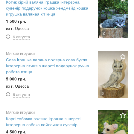
Котик сірий валяна іграшка інтерєрна
сувенір подарунок кошка хендмєйд кошка
игрушка валяная кіт киця
1 500 грн.
из г. Одесса
10
6 августа
Мягкие игрушки
Сова іграшка валяна полярна сова букля
інтерєрна птиця з шерсті подарунок ручна
робота птица
5 000 грн.
из г. Одесса
6
6 августа
Мягкие игрушки
Коргі собачка валяна іграшка з шерсті
інтерєрна собака войлочная сувенір
4 500 грн.