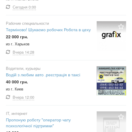
высшее
женский
Кадровое агентство
Сегодня
0:00
доктор наук
Не важно
профессор
Сбросить фильтр
Применить
Рабочие специальности
Не важно
Терміново! Шукаємо робочих Робота в цеху
22 000 грн.
из г. Харьков
Вчера
14:28
Водители, курьеры
Водій з любим авто .реєстрація в таксі
40 000 грн.
из г. Киев
3
Вчера
12:00
IT, интернет
Пропоную роботу "оператор чату
психологічної підтримки"