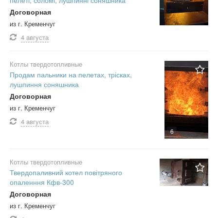
пелеті, соломі, лушпинні соняшника
Договорная
из г. Кременчуг
4 августа
Котлы твердотопливные
Продам пальники на пелетах, трісках,
лушпиння соняшника
Договорная
из г. Кременчуг
4 августа
6
Котлы твердотопливные
Твердопаливний котел повітряного
опаленння Кфв-300
Договорная
из г. Кременчуг