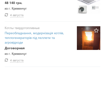
48 140 грн.
из г. Кременчуг
4
4 августа
Котлы твердотопливные
Переобладнання, модернізація котлів,
теплогенераторів під пеллети та
агровідходи
Договорная
из г. Кременчуг
4 августа