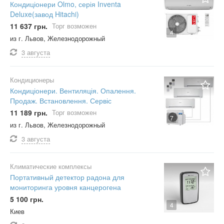
Кондиціонери Olmo, серія Inventa
Deluxe(завод Hitachi)
11 637 грн.
Торг возможен
4
из г. Львов, Железнодорожный
3 августа
Кондиционеры
Кондиціонери. Вентиляція. Опалення.
Продаж. Встановлення. Сервіс
11 189 грн.
Торг возможен
7
из г. Львов, Железнодорожный
3 августа
Климатические комплексы
Портативный детектор радона для
мониторинга уровня канцерогена
5 100 грн.
4
Киев