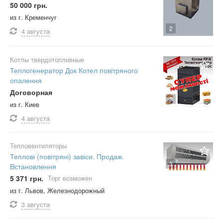
50 000 грн.
из г. Кременчуг
2
4 августа
Котлы твердотопливные
Теплогенератор Док Котел повітряного
опалення
Договорная
3
из г. Киев
4 августа
Тепловентиляторы
Теплові (повітряні) завіси. Продаж.
3
Встановлення
5 371 грн.
Торг возможен
из г. Львов, Железнодорожный
3 августа