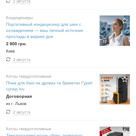
2 августа
Кондиционеры
Портативный кондиционер для шеи с
охлаждением — ваш личный источник
прохлады в жаркие дни
12
2 800 грн.
Киев
2 августа
Котлы твердотопливные
Пічка для бані на дровах та брикетах Гуркіт
супер піч
Договорная
2
из г. Львов
2 августа
Котлы твердотопливные
Твердопаливні котли «брік» тривалого