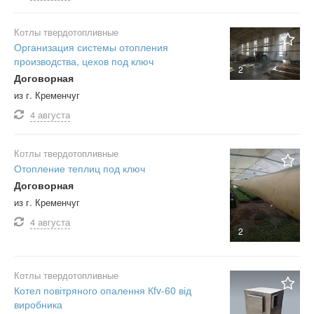
Котлы твердотопливные
Организация системы отопления
производства, цехов под ключ
2
Договорная
из г. Кременчуг
4 августа
Котлы твердотопливные
Отопление теплиц под ключ
Договорная
из г. Кременчуг
4 августа
2
Котлы твердотопливные
Котел повітряного опалення Кfv-60 від
виробника