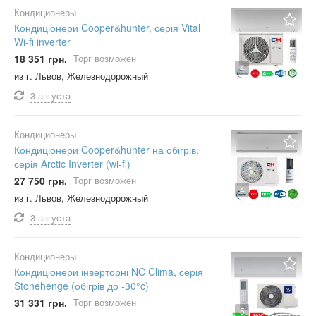
Кондиционеры
Кондиціонери Cooper&hunter, серія Vital
Wi-fi inverter
18 351 грн.
Торг возможен
4
из г. Львов, Железнодорожный
3 августа
Кондиционеры
Кондиціонери Cooper&hunter на обігрів,
серія Arctic Inverter (wi-fi)
27 750 грн.
Торг возможен
4
из г. Львов, Железнодорожный
3 августа
Кондиционеры
Кондиціонери інверторні NC Clima, серія
Stonehenge (обігрів до -30°c)
31 331 грн.
Торг возможен
5