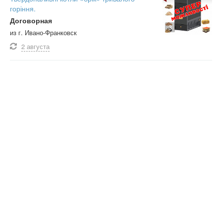
горіння.
Договорная
3
из г. Ивано-Франковск
2 августа