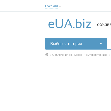
Русский
Русский
Українська
объяв
Выбор категории
/
Объявления во Львове
/
Бытовая техника
/