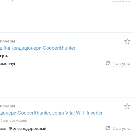
ционеры
ційні кондиціонери Cooper&hunter
грн.
ременчуг
4 августа
ционеры
іонери Cooper&hunter, серія Vital Wi-fi inverter
Торг возможен
Львов, Железнодорожный
3 августа