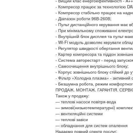
- Вищий клас енергоефективності - A++
- Компресор працює за технологією DA
- Компресор стабільно працює на надниз
- Діапазон роботи 96В-260В;
- Пульт дистанційного керування має в
- При мінімальному споживанні електро
- Внутрішній блок дисплея та пульт мают
- Wi-Fi модуль дозволяє керувати обл
- Регулятор швидкості обертання венти
- Картер компресора та піддон зовнішнь
- Система авторестарт - перед запуск
- Самоочищення внутрішнього блоку;
- Корпус зовнішнього блоку стійкий до у
- Фільтр «Холодна плазма» - активний ф
- Безшумна робота, режим комфортног
ПРОДАЖ. МОНТАЖ. ГАРАНТІЯ. СЕРВІ
Також у продажу:
— теплові насоси повітря-вода
— зимові(низькотемпературні) комплек
— вентиляційні системи
— теплові завіси
— обладнання для систем опалення
Надаємо повний спектр послуг: