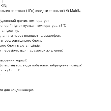
+;
IKIN;
ьких частотах (1Гц) завдяки технології G-Matrik;
будований датчик температури;
енергії підтримується температура +8°C;
ь підсвітку;
аднанням через планшет та смартфон;
лятора зовнішнього блоку;
ого блоку мають підігрів;
ом перевіряються параметри живлення;
творення корозії;
ільтр від всіх видів побутових забруднень повітря;
о сну SLEEP.
С.
ти для кондиціонерів