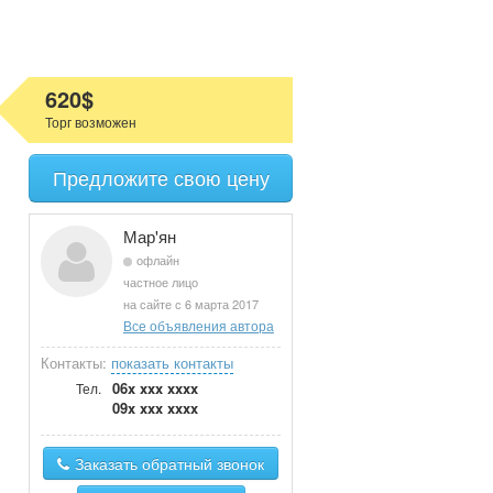
620$
Торг возможен
Предложите свою цену
Мар'ян
офлайн
частное лицо
на сайте с 6 марта 2017
Все объявления автора
Контакты:
показать контакты
06x xxx xxxx
Тел.
09x xxx xxxx
Заказать обратный звонок