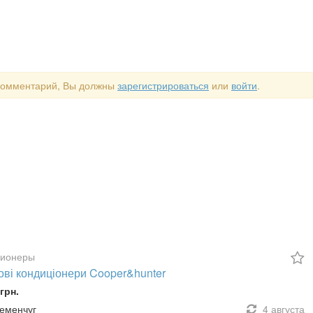
 комментарий, Вы должны
зарегистрироваться
или
войти
.
ционеры
ові кондиціонери Cooper&hunter
грн.
ременчуг
4 августа