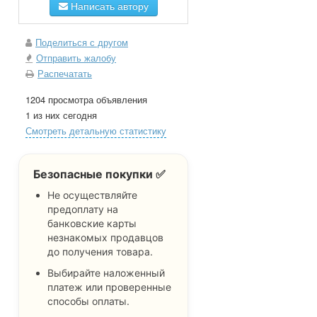
Написать автору
Поделиться с другом
Отправить жалобу
Распечатать
1204 просмотра объявления
1 из них сегодня
Смотреть детальную статистику
Безопасные покупки ✅
Не осуществляйте
предоплату на
банковские карты
незнакомых продавцов
до получения товара.
Выбирайте наложенный
платеж или проверенные
способы оплаты.