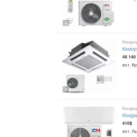
4
Конди
Комер
48 140 
из г. К
4
Конди
Кондиц
410$
из г. 