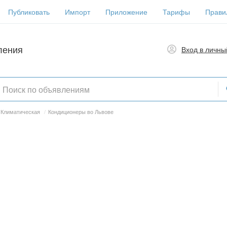
Публиковать
Импорт
Приложение
Тарифы
Прави
ления
Вход в личны
Климатическая
/
Кондиционеры во Львове