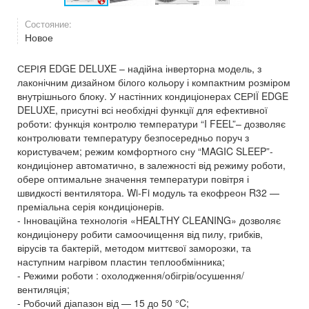
Состояние:
Новое
СЕРІЯ EDGE DELUXE – надійна інверторна модель, з
лаконічним дизайном білого кольору і компактним розміром
внутрішнього блоку. У настінних кондиціонерах СЕРІЇ EDGE
DELUXE, присутні всі необхідні функції для ефективної
роботи: функція контролю температури “I FEEL”– дозволяє
контролювати температуру безпосередньо поруч з
користувачем; режим комфортного сну “MAGIC SLEEP”-
кондиціонер автоматично, в залежності від режиму роботи,
обере оптимальне значення температури повітря і
швидкості вентилятора. Wi-Fi модуль та екофреон R32 —
преміальна серія кондиціонерів.
- Інноваційна технологія «HEALTHY CLEANING» дозволяє
кондиціонеру робити самоочищення від пилу, грибків,
вірусів та бактерій, методом миттєвої заморозки, та
наступним нагрівом пластин теплообмінника;
- Режими роботи : охолодження/обігрів/осушення/
вентиляція;
- Робочий діапазон від — 15 до 50 °C;