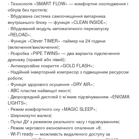
- Технологія «SMART FLOW» — комфортне охолодження і
обігрів без протягів;
- Вбудована система самоочищення випарника
внутрішнього блоку — функція «CLEAN INSIDE»;
- Вбудований модуль автоматичного перезапуску
«RELOAD»;
- Функція «Сlever TIMER» -таймер на 24 години
(включення/виключення);
- Розробка «PIPE TWINS» — два варіанта підключення
дренажу (правий або лівий);
- Антикорозійне покриття «GOLD FLASH»;
- Надійний інверторний компресор з підвищеним ресурсом
роботи;
- Функція здорового осушення «DRY AIR»;
- ABC пластик найвищої якості;
- Дворозрядний дисплей c м’яким підсвічуванням «ENIGMA
LIGHTS»;
- Режим комфортного сну «MAGIC SLEEP»;
- Ширококутні жалюзі;
- Пульт ДУ з режимом реального часу і підсвічуванням;
- Режим чергового економічного опалення +8;
- Wi-Fi ready — можливість видаленого доступу за