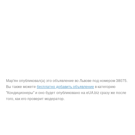
Мар'ян опубликовал(а) это объявление во Львове под номером 38075.
Вы также можете
бесплатно добавить объявление
в категорию
"Кондиционеры" и оно будет опубликовано на eUA.biz сразу же после
того, как его проверит модератор.