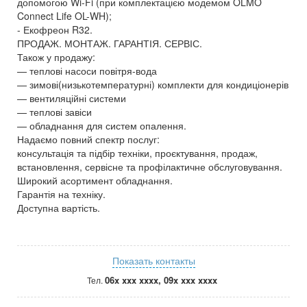
допомогою Wi-Fi (при комплектацією модемом OLMO
Connect Life OL-WH);
- Екофреон R32.
ПРОДАЖ. МОНТАЖ. ГАРАНТІЯ. СЕРВІС.
Також у продажу:
— теплові насоси повітря-вода
— зимові(низькотемпературні) комплекти для кондиціонерів
— вентиляційні системи
— теплові завіси
— обладнання для систем опалення.
Надаємо повний спектр послуг:
консультація та підбір техніки, проєктування, продаж,
встановлення, сервісне та профілактичне обслуговування.
Широкий асортимент обладнання.
Гарантія на техніку.
Доступна вартість.
Показать контакты
06x xxx xxxx, 09x xxx xxxx
Тел.