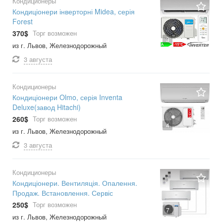
Кондиционеры
Кондиціонери інверторні Midea, серія
Forest
370$
Торг возможен
3
из г. Львов, Железнодорожный
3 августа
Кондиционеры
Кондиціонери Olmo, серія Inventa
Deluxe(завод Hitachi)
260$
Торг возможен
4
из г. Львов, Железнодорожный
3 августа
Кондиционеры
Кондиціонери. Вентиляція. Опалення.
Продаж. Встановлення. Сервіс
250$
Торг возможен
7
из г. Львов, Железнодорожный