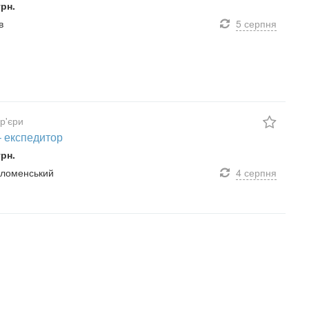
грн.
в
5 серпня
ур'єри
– експедитор
грн.
оломенський
4 серпня