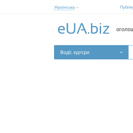
Українська
Публік
Русский
Українська
оголо
Водії, кур'єри