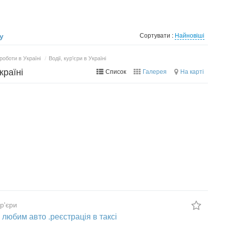
у
Сортувати :
Найновіші
 роботи в Україні
/
Водії, кур'єри в Україні
країні
Список
Галерея
На карті
ур'єри
 любим авто .реєстрація в таксі