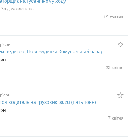
аторщик на гусенічному ходу
За домовленістю
19 травня
ур'єри
експедитор, Нові Будинки Комунальний базар
грн.
23 квітня
ур'єри
тся водитель на грузовик Isuzu (пять тонн)
грн.
17 квітня