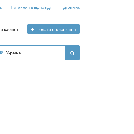
а
Питання та відповіді
Підтримка
ий кабінет
Подати оголошення
Україна