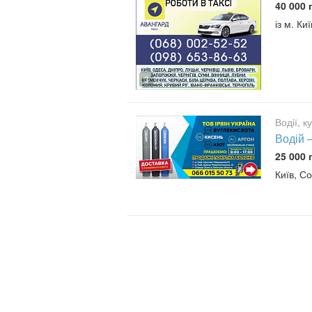
40 000 
із м. Киї
3
Водії, к
Водій 
25 000 
Київ, С