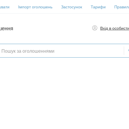
увати
Імпорт оголошень
Застосунок
Тарифи
Правил
шення
Вхід в особист