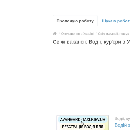
Пропоную роботу
Шукаю робот
/
Оголошення в Україні
/
Свіжі вакансії, пошук
Свіжі вакансії: Водії, кур'єри в У
Водії, к
Водій з