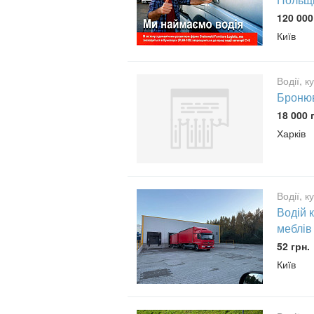
120 000
Київ
Водії, к
Бронюв
18 000 
Харків
Водії, к
Водій 
меблів
52 грн.
Київ