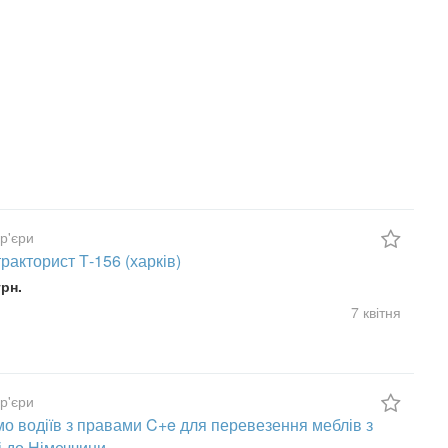
ур'єри
ракторист Т-156 (харків)
грн.
7 квітня
ур'єри
о водіїв з правами C+e для перевезення меблів з
 до Німеччини