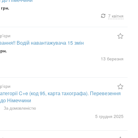
 грн.
7 квітня
ур'єри
ання!! Водій навантажувача 15 змін
грн.
13 березня
ур'єри
категорії C+e (код 95, карта тахографа). Перевезення
 до Німеччини
За домовленістю
5 грудня
2025