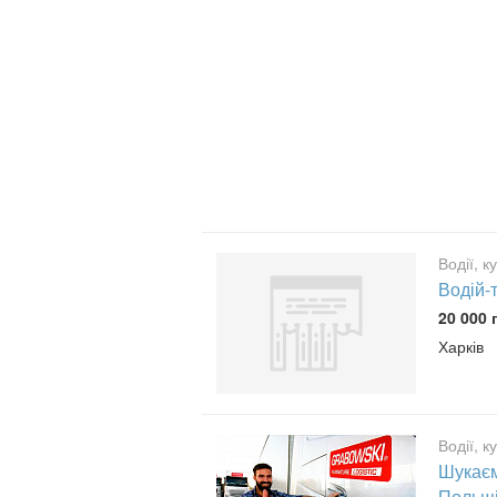
Водії, к
Водій-т
20 000 
Харків
Водії, к
Шукаєм
Польщі