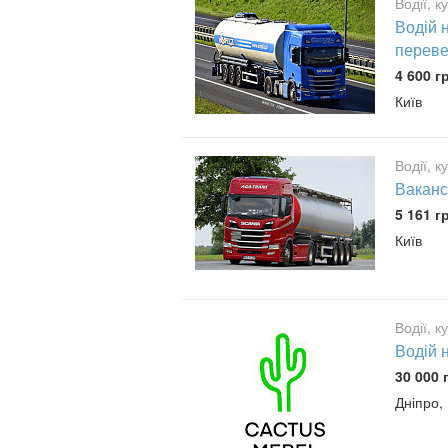
Водії, к
Водій 
переве
4 600 г
Київ
Водії, к
Ваканс
5 161 г
Київ
Водії, к
Водій 
30 000 
Дніпро,