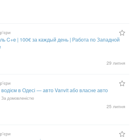
ур'єри
ль C+e | 100€ за каждый день | Работа по Западной
е
29 липня
ур'єри
 водієм в Одесі — авто Vanvit або власне авто
За домовленістю
25 липня
ур'єри