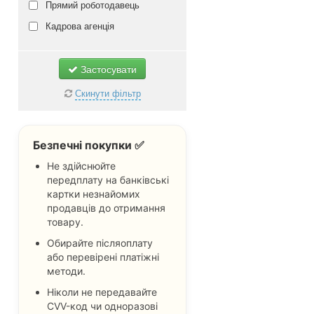
від 5 років
незакінчена вища
чоловіча
Прямий роботодавець
Не важливо
вища
жіноча
Кадрова агенція
доктор наук
Не важливо
професор
Застосувати
Не важливо
Скинути фільтр
Безпечні покупки ✅
Не здійснюйте
передплату на банківські
картки незнайомих
продавців до отримання
товару.
Обирайте післяоплату
або перевірені платіжні
методи.
Ніколи не передавайте
CVV-код чи одноразові