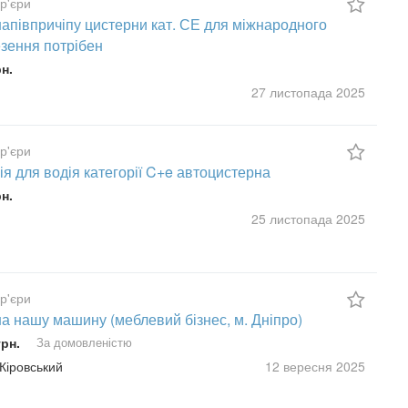
ур'єри
напівпричіпу цистерни кат. СЕ для міжнародного
зення потрібен
рн.
27 листопада
2025
ур'єри
ія для водія категорії C+e автоцистерна
рн.
25 листопада
2025
ур'єри
на нашу машину (меблевий бізнес, м. Дніпро)
грн.
За домовленістю
 Кіровський
12 вересня
2025