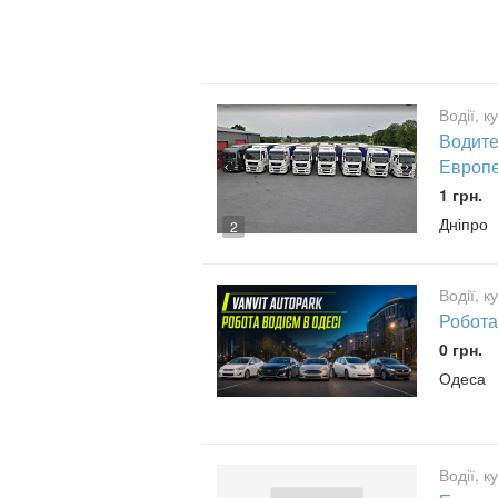
Водії, к
Водите
Европ
1 грн.
Дніпро
2
Водії, к
Робота
0 грн.
Одеса
Водії, к