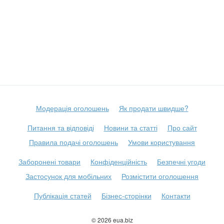
Модерація оголошень
Як продати швидше?
Питання та відповіді
Новини та статті
Про сайт
Правила подачі оголошень
Умови користування
Заборонені товари
Конфіденційність
Безпечні угоди
Застосунок для мобільних
Розмістити оголошення
Публікація статей
Бізнес-сторінки
Контакти
© 2026 eua.biz