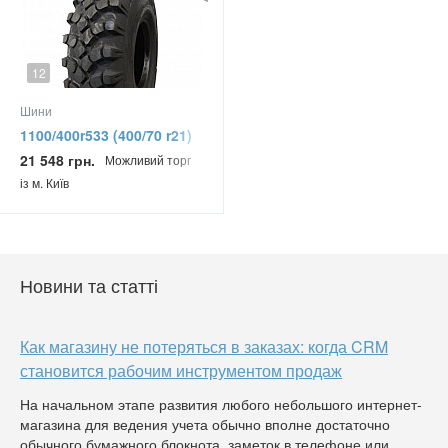
12
Шини
1100/400r533 (400/70 r21)
Neumaster E-2 W-16a
21 548 грн.
Можливий торг
150/146g Універсальна
із м. Київ
вантажна шина
Новини та статті
Как магазину не потеряться в заказах: когда CRM
становится рабочим инструментом продаж
На начальном этапе развития любого небольшого интернет-
магазина для ведения учета обычно вполне достаточно
обычного бумажного блокнота, заметок в телефоне или