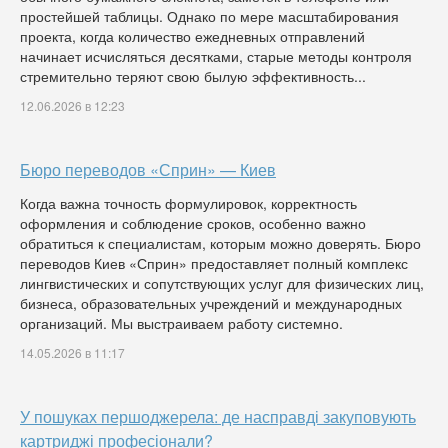
простейшей таблицы. Однако по мере масштабирования
проекта, когда количество ежедневных отправлений
начинает исчисляться десятками, старые методы контроля
стремительно теряют свою былую эффективность...
12.06.2026 в 12:23
Бюро переводов «Сприн» — Киев
Когда важна точность формулировок, корректность
оформления и соблюдение сроков, особенно важно
обратиться к специалистам, которым можно доверять. Бюро
переводов Киев «Сприн» предоставляет полный комплекс
лингвистических и сопутствующих услуг для физических лиц,
бизнеса, образовательных учреждений и международных
организаций. Мы выстраиваем работу системно.
14.05.2026 в 11:17
У пошуках першоджерела: де насправді закуповують
картриджі професіонали?