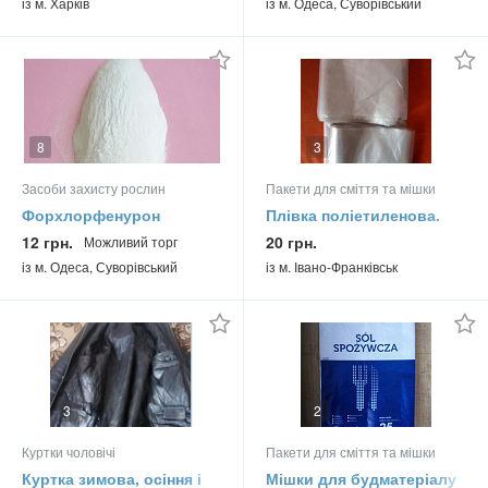
із м. Харків
із м. Одеса, Суворівський
8
3
Засоби захисту рослин
Пакети для сміття та мішки
Форхлорфенурон
Плівка поліетиленова.
Гетероауксин
Рукав
12 грн.
20 грн.
Можливий торг
Гиббереллин
із м. Одеса, Суворівський
із м. Івано-Франківськ
брассинолид
3
2
Куртки чоловічі
Пакети для сміття та мішки
Куртка зимова, осіння і
Мішки для будматеріалу