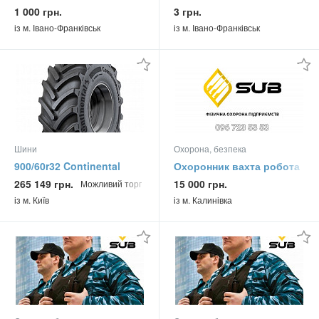
ще піджак
1 000 грн.
3 грн.
із м. Івано-Франківськ
із м. Івано-Франківськ
Шини
Охорона, безпека
900/60r32 Continental
Охоронник вахта робота
Combinemaster
265 149 грн.
15 000 грн.
Можливий торг
181/181a8/b Cho Сільгосп
із м. Київ
із м. Калинівка
шина