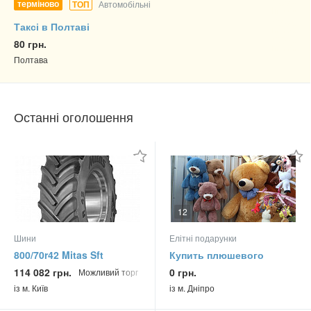
терміново
ТОП
Автомобільні
Таксі в Полтаві
80 грн.
Полтава
Останні оголошення
12
Шини
Елітні подарунки
800/70r42 Mitas Sft
Купить плюшевого
185/182d/a8 Сільгосп
медведя Днепр —
114 082 грн.
0 грн.
Можливий торг
шина
большой подарок с вау-
із м. Київ
із м. Дніпро
эффектом