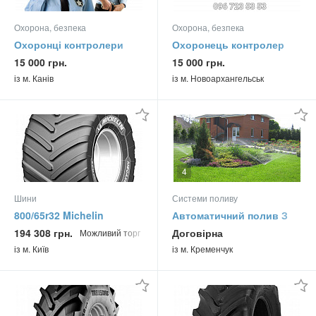
Охорона, безпека
Охорона, безпека
Охоронці контролери
Охоронець контролер
вахта
робота вахта
15 000 грн.
15 000 грн.
із м. Канів
із м. Новоархангельськ
4
Шини
Системи поливу
800/65r32 Michelin
Автоматичний полив З
Megaxbib 2 178/178a8/b
Розумом
194 308 грн.
Договірна
Можливий торг
Сільгосп шина
із м. Київ
із м. Кременчук