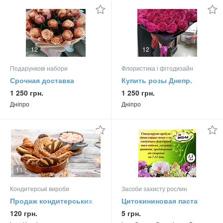
12
12
Подарункові набори
Флористика і фітодизайн
Срочная доставка
Купить розы Днепр.
цветов букетов по
Цветочный магазин
1 250 грн.
1 250 грн.
телефону. Магазин
Днепр. Доставка букетов
Дніпро
Дніпро
цветов
Днепр
11
3
Кондитерські вироби
Засоби захисту рослин
Продаж кондитерських
Цитокининовая паста
виробів від виробника.
120 грн.
5 грн.
Опт. тм Роса