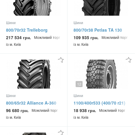
Шини
Шини
800/70r32 Trelleborg
800/70r38 Petlas TA 130
Tm3000 182a8 Сільгосп
181/178d/a8 Сільгосп
217 534 грн.
109 935 грн.
Можливий торг
Можливий торг
шина
шина
із м. Київ
із м. Київ
12
Шини
Шини
800/65r32 Alliance A-360
1100/400r533 (400/70 r21)
181a8 Сільгосп шина
Росава О-47ам 145g
96 680 грн.
18 938 грн.
Можливий торг
Можливий торг
Універсальна вантажна
із м. Київ
із м. Київ
шина