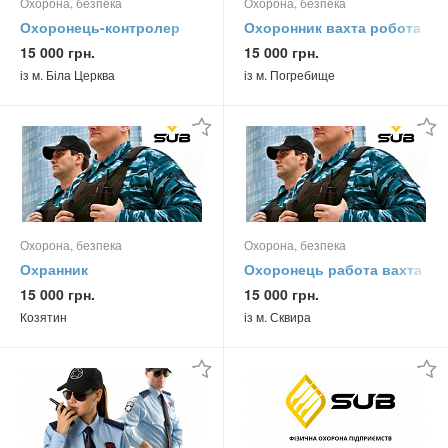
Охорона, безпека
Охорона, безпека
Охоронець-контролер
Охоронник вахта робота
вахта
15 000 грн.
15 000 грн.
із м. Біла Церква
із м. Погребище
Охорона, безпека
Охорона, безпека
Охранник
Охоронець работа вахта
15 000 грн.
15 000 грн.
Козятин
із м. Сквира