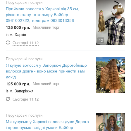
Перукарські послуги
Приймаю волосся у Харкові від 35 см,
різного стану та кольору Вайбер
0961002722, телеграм 0633013356
125 000 грн.
Можливий торг
із м. Харків
12
Сьогодні
11:12
Перукарські послуги
Я купую волосся у Запоріжжі Дорого!якщо
волосся довге - воно може принести вам
дохід
125 000 грн.
Можливий торг
12
із м. Запоріжжя
Сьогодні
11:12
Перукарські послуги
Ми купуємо у Харкові волосся дуже Дорого
і пропонуємо вигідні умови Вайбер