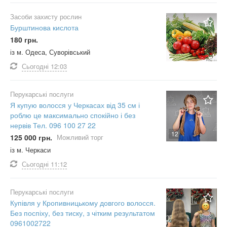
Засоби захисту рослин
Бурштинова кислота
180 грн.
із м. Одеса, Суворівський
Сьогодні
12:03
Перукарські послуги
Я купую волосся у Черкасах від 35 см і
роблю це максимально спокійно і без
нервів Тел. 096 100 27 22
12
125 000 грн.
Можливий торг
із м. Черкаси
Сьогодні
11:12
Перукарські послуги
Купівля у Кропивницькому довгого волосся.
Без поспіху, без тиску, з чітким результатом
0961002722