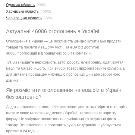
Одеська область
(9090)
Харківська область
(10892)
Чернівецька область
(8656)
Актуальні 46086 оголошень в Україні
Оголошення в Україні — це можливість швидко купити або продати
товари та послуги у вашому місті. На eUA.biz доступні
46086 пропозицій від приватних осіб та компаній.
Тут Ви знайдете нерухомість, авто, роботу, електроніку, одяг, взуття,
меблі та багато іншого. При виборі товару використовуйте фільтри, а
для зв'язку з продавцем – функцію пропозиції ціни або зворотного
дзвінка.
Як розмістити оголошення на eua.biz в Україні
безкоштовно?
Додати оголошення можна безкоштовно: достатньо обрати категорію,
вказати ваше місцезнаходження (Україна) та заповнити коротку
форму. Не забудьте завантажити оригінальні та актуальні фото
товару. Всі оголошення проходять ручну модерацію і публікуються
протягом 24 годин!