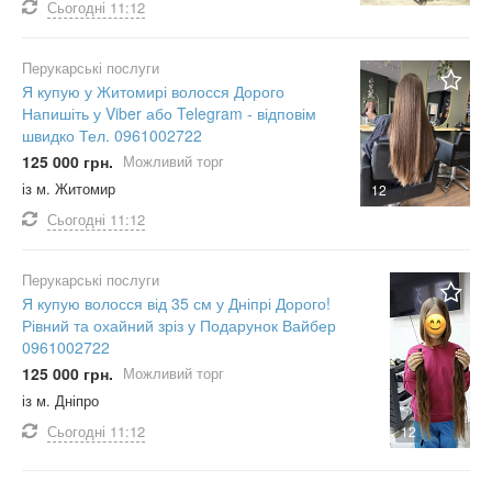
Сьогодні
11:12
Перукарські послуги
Я купую у Житомирі волосся Дорого
Напишіть у Viber або Telegram - відповім
швидко Тел. 0961002722
125 000 грн.
Можливий торг
із м. Житомир
12
Сьогодні
11:12
Перукарські послуги
Я купую волосся від 35 см у Дніпрі Дорого!
Рівний та охайний зріз у Подарунок Вайбер
0961002722
125 000 грн.
Можливий торг
із м. Дніпро
Сьогодні
11:12
12