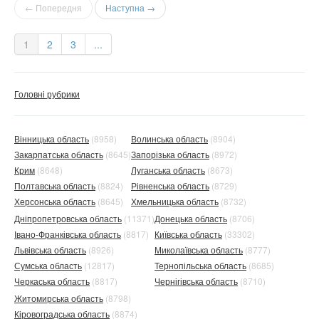
← Попередня
Наступна →
1
2
3
...
Головні рубрики
Вінницька область
(8958)
Волинська область
(8904)
Закарпатська область
(8645)
Запорізька область
(8972)
Крим
(8648)
Луганська область
(8673)
Полтавська область
(8824)
Рівненська область
(8729)
Херсонська область
(8645)
Хмельницька область
(8732)
Дніпропетровська область
(11371)
Донецька область
(8706)
Івано-Франківська область
(8817)
Київська область
(33302)
Львівська область
(8926)
Миколаївська область
(8777)
Сумська область
(12817)
Тернопільська область
(8685)
Черкаська область
(8817)
Чернігівська область
(8710)
Житомирська область
(8798)
Кіровоградська область
(8874)