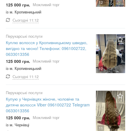
12
125 000 грн.
Можливий торг
із м. Кропивницький
Сьогодні
11:12
Перукарські послуги
Куплю волосся у Кропивницькому швидко,
вигідно та чесно! Телефони: 0961002722,
0633013356
125 000 грн.
Можливий торг
із м. Кропивницький
12
Сьогодні
11:12
Перукарські послуги
Купую у Чернівцях жіноче, чоловіче та
дитяче волосся Viber 0961002722 Telegram
0633013356
125 000 грн.
Можливий торг
із м. Чернівці
11