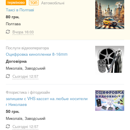
терміново
Автомобільні
ТОП
Таксі в Полтаві
80 грн.
Полтава
2
Вчора
16:03
Послуги відеооператора
Оцифровка кинопленки 8-16mm
Договірна
Миколаїв, Заводський
Сьогодні
12:57
Флористика і фітодизайн
запишем с VHS кассет на любые носители
г Николаев
50 грн.
Миколаїв, Заводський
Сьогодні
12:57