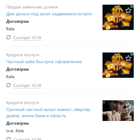
Продаж земельних ділянок
Дам деньги под залог недвижимости/авто
Договірна
Київ
Сьогодні
12:39
Кредитні послуги
Частный займ Быстрое оформление
Договірна
Київ
Сьогодні
12:39
Кредитні послуги
Срочный частный выкуп комнат, квартир,
домов, земли Киев и область
Договірна
із м. Київ
Сьогодні
12:39