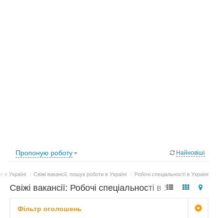
Пропоную роботу
Найновіші
 в Україні
/
Свіжі вакансії, пошук роботи в Україні
/
Робочі спеціальності в Україні
Свіжі вакансії: Робочі спеціальності в Україні
Фільтр оголошень