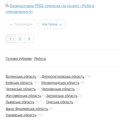
Безкоштовна RSS-підписка на розділ «Робочі
спеціальності»
← Попередня
Наступна →
1
2
3
Головні рубрики
Робота
Волинська область
(6)
Дніпропетровська область
(10)
Київська область
(21)
Кіровоградська область
(5)
Черкаська область
(5)
Чернівецька область
(5)
Житомирська область
(5)
Запорізька область
(5)
Львівська область
(5)
Одеська область
(7)
Івано-Франківська область
(5)
Харківська область
(53)