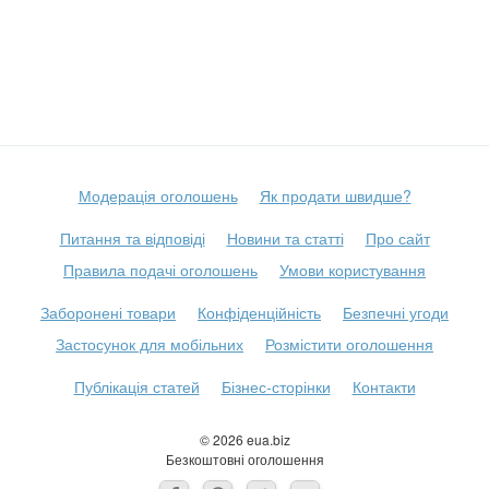
Модерація оголошень
Як продати швидше?
Питання та відповіді
Новини та статті
Про сайт
Правила подачі оголошень
Умови користування
Заборонені товари
Конфіденційність
Безпечні угоди
Застосунок для мобільних
Розмістити оголошення
Публікація статей
Бізнес-сторінки
Контакти
© 2026 eua.biz
Безкоштовні оголошення