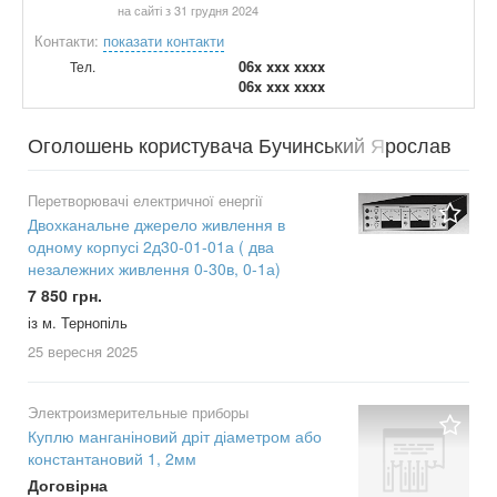
на сайті з 31 грудня 2024
Контакти:
показати контакти
06x xxx xxxx
Тел.
06x xxx xxxx
Оголошень користувача Бучинський Ярослав
Володимирович Штимер Володимир
Перетворювачі електричної енергії
Двохканальне джерело живлення в
одному корпусі 2д30-01-01а ( два
незалежних живлення 0-30в, 0-1а)
7 850 грн.
із м. Тернопіль
25 вересня
2025
Электроизмерительные приборы
Куплю манганіновий дріт діаметром або
константановий 1, 2мм
Договірна