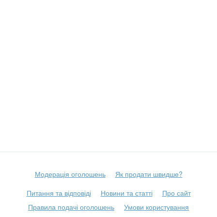
Модерація оголошень
Як продати швидше?
Питання та відповіді
Новини та статті
Про сайт
Правила подачі оголошень
Умови користування