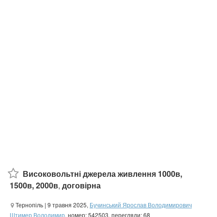
Високовольтні джерела живлення 1000в,
1500в, 2000в
,
договірна
Тернопіль
| 9 травня 2025,
Бучинський Ярослав Володимирович
Штимер Володимир
, номер: 542503, перегляди: 68