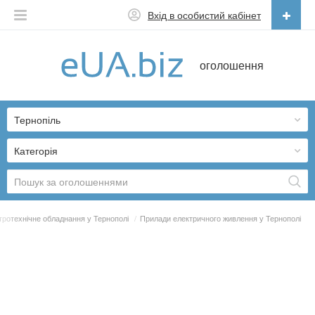
Вхід в особистий кабінет
Українська
оголошення
Русский
Українська
Тернопіль
Категорія
тротехнічне обладнання у Тернополі
/
Прилади електричного живлення у Тернополі