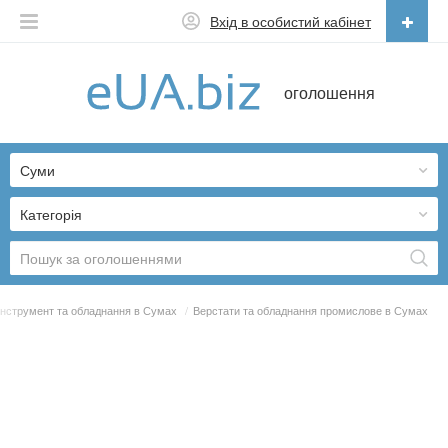
Вхід в особистий кабінет
Українська
оголошення
Русский
Українська
Суми
Категорія
Інструмент та обладнання в Сумах
/
Верстати та обладнання промислове в Сумах