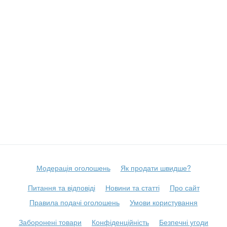
Модерація оголошень
Як продати швидше?
Питання та відповіді
Новини та статті
Про сайт
Правила подачі оголошень
Умови користування
Заборонені товари
Конфіденційність
Безпечні угоди