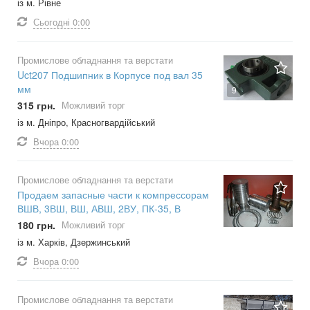
із м. Рівне
Сьогодні
0:00
Промислове обладнання та верстати
Uct207 Подшипник в Корпусе под вал 35
мм
9
315 грн.
Можливий торг
із м. Дніпро, Красногвардійський
Вчора
0:00
Промислове обладнання та верстати
Продаем запасные части к компрессорам
ВШВ, 3ВШ, ВШ, АВШ, 2ВУ, ПК-35, В
180 грн.
Можливий торг
із м. Харків, Дзержинський
Вчора
0:00
Промислове обладнання та верстати