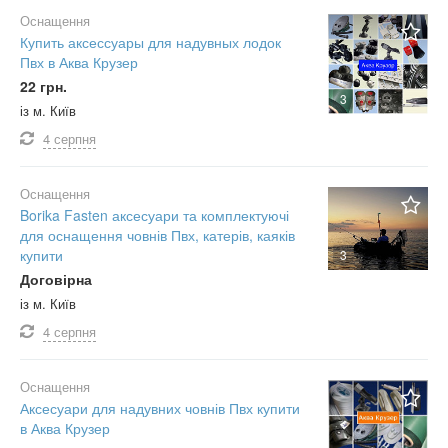
Оснащення
Купить аксессуары для надувных лодок
Пвх в Аква Крузер
22 грн.
3
із м. Київ
4 серпня
Оснащення
Borika Fasten аксесуари та комплектуючі
для оснащення човнів Пвх, катерів, каяків
купити
3
Договірна
із м. Київ
4 серпня
Оснащення
Аксесуари для надувних човнів Пвх купити
в Аква Крузер