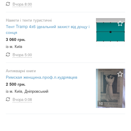
Вчора
8:00
Намети і тенти туристичні
Тент Tramp 4x6 ідеальний захист від дощу і
сонця
3 060 грн.
із м. Київ
Вчора
5:00
Антикварні книги
Римская женщина.проф.п.кудрявцев
2 500 грн.
із м. Київ, Дніпровський
Вчора
0:08
10