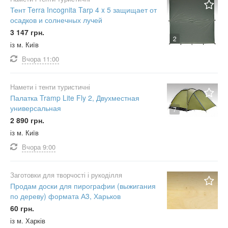
Тент Terra Incognita Tarp 4 x 5 защищает от
осадков и солнечных лучей
3 147 грн.
2
із м. Київ
Вчора
11:00
Намети і тенти туристичні
Палатка Tramp Lite Fly 2, Двухместная
универсальная
7
2 890 грн.
із м. Київ
Вчора
9:00
Заготовки для творчості і рукоділля
Продам доски для пирографии (выжигания
по дереву) формата А3, Харьков
60 грн.
із м. Харків