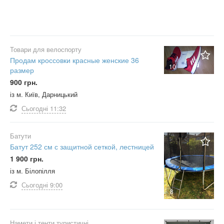
Товари для велоспорту
Продам кроссовки красные женские 36
10
размер
900 грн.
із м. Київ, Дарницький
Сьогодні
11:32
Батути
Батут 252 см с защитной сеткой, лестницей
1 900 грн.
із м. Білопілля
Сьогодні
9:00
8
Намети і тенти туристичні