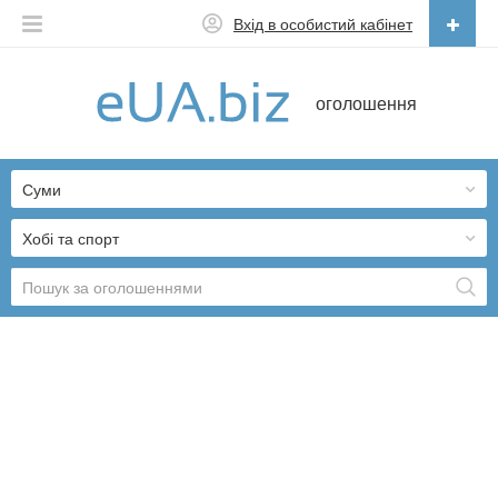
Вхід в особистий кабінет
Українська
оголошення
Русский
Українська
Суми
Хобі та спорт