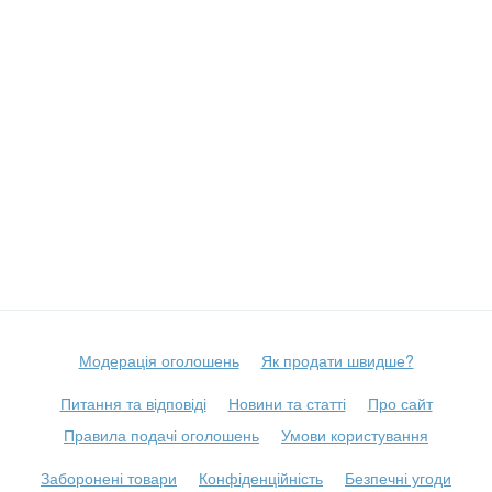
Модерація оголошень
Як продати швидше?
Питання та відповіді
Новини та статті
Про сайт
Правила подачі оголошень
Умови користування
Заборонені товари
Конфіденційність
Безпечні угоди