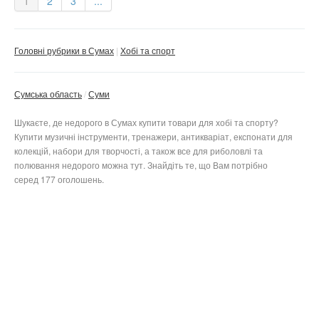
1
2
3
...
Головні рубрики в Сумах
Хобі та спорт
Сумська область
Суми
Шукаєте, де недорого в Сумах купити товари для хобі та спорту?
Купити музичні інструменти, тренажери, антикваріат, експонати для
колекцій, набори для творчості, а також все для риболовлі та
полювання недорого можна тут. Знайдіть те, що Вам потрібно
серед 177 оголошень.