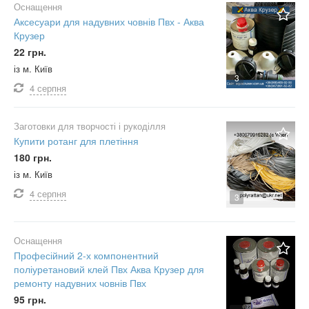
Оснащення
Аксесуари для надувних човнів Пвх - Аква
Крузер
22 грн.
із м. Київ
3
4 серпня
Заготовки для творчості і рукоділля
Купити ротанг для плетіння
180 грн.
із м. Київ
4 серпня
3
Оснащення
Професійний 2-х компонентний
поліуретановий клей Пвх Аква Крузер для
ремонту надувних човнів Пвх
95 грн.