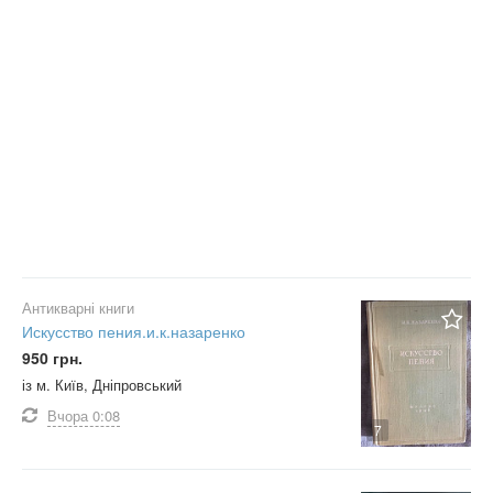
Антикварні книги
Искусство пения.и.к.назаренко
950 грн.
із м. Київ, Дніпровський
Вчора
0:08
7