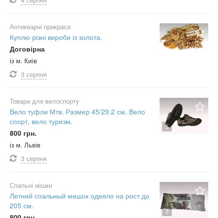
Антикварні прикраси
Куплю різні вироби із золота.
Договірна
із м. Київ
3 серпня
Товари для велоспорту
Вело туфли Мтв. Размер 45/29.2 см. Вело
спорт, вело туризм.
5
800 грн.
із м. Львів
3 серпня
Спальні мішки
Летний спальный мешок одеяло на рост до
205 см.
3
800 грн.