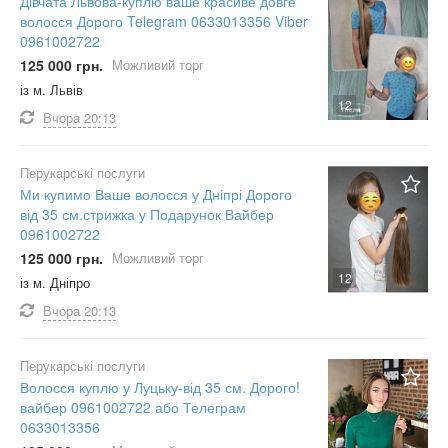
Дівчата Львова-куплю ваше красиве довге
волосся Дорого Telegram 0633013356 Viber
0961002722
125 000 грн.
Можливий торг
із м. Львів
12
Вчора
20:13
Перукарські послуги
Ми купимо Ваше волосся у Дніпрі Дорого
від 35 см.стрижка у Подарунок Вайбер
0961002722
125 000 грн.
Можливий торг
12
із м. Дніпро
Вчора
20:13
Перукарські послуги
Волосся куплю у Луцьку-від 35 см. Дорого!
вайбер 0961002722 або Телеграм
0633013356