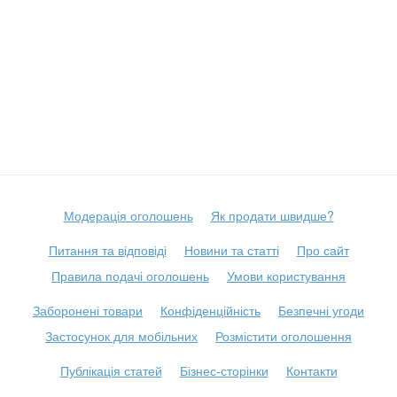
Модерація оголошень
Як продати швидше?
Питання та відповіді
Новини та статті
Про сайт
Правила подачі оголошень
Умови користування
Заборонені товари
Конфіденційність
Безпечні угоди
Застосунок для мобільних
Розмістити оголошення
Публікація статей
Бізнес-сторінки
Контакти