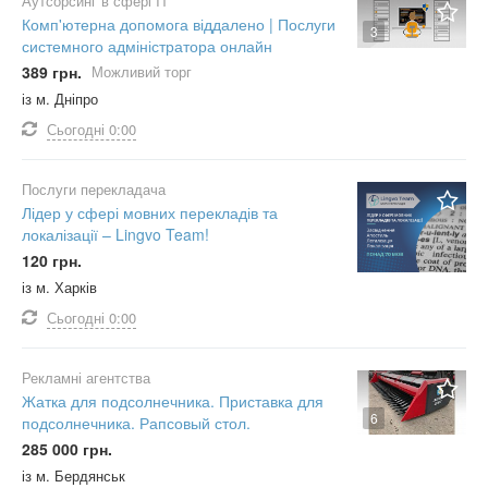
Аутсорсинг в сфері IT
Комп'ютерна допомога віддалено | Послуги
3
системного адміністратора онлайн
389 грн.
Можливий торг
із м. Дніпро
Сьогодні
0:00
Послуги перекладача
Лідер у сфері мовних перекладів та
локалізації – Lingvo Team!
120 грн.
із м. Харків
Сьогодні
0:00
Рекламні агентства
Жатка для подсолнечника. Приставка для
6
подсолнечника. Рапсовый стол.
285 000 грн.
із м. Бердянськ