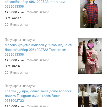
області!вайбер 0961002722, телеграм
0633013356
125 000 грн.
Можливий торг
із м. Харків
Вчора
20:13
12
Перукарські послуги
Масово купуємо волосся у Львові від 35 см.
Дорого!вайбер 0961002722 Телеграмм
0633013356
125 000 грн.
Можливий торг
із м. Львів
12
Вчора
20:13
Перукарські послуги
Красуні Дніпра, куплю ваше довге волосся
Дорого Telegram 0633013356 Viber
0961002722
125 000 грн.
Можливий торг
12