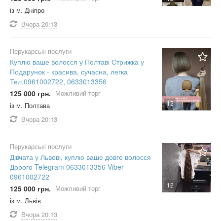
із м. Дніпро
Вчора
20:13
Перукарські послуги
Куплю ваше волосся у Полтаві Стрижка у
Подарунок - красива, сучасна, легка
Тел.0961002722, 0633013356
125 000 грн.
Можливий торг
12
із м. Полтава
Вчора
20:13
Перукарські послуги
Дівчата у Львові, куплю ваше довге волосся
Дорого Telegram 0633013356 Viber
0961002722
12
125 000 грн.
Можливий торг
із м. Львів
Вчора
20:13