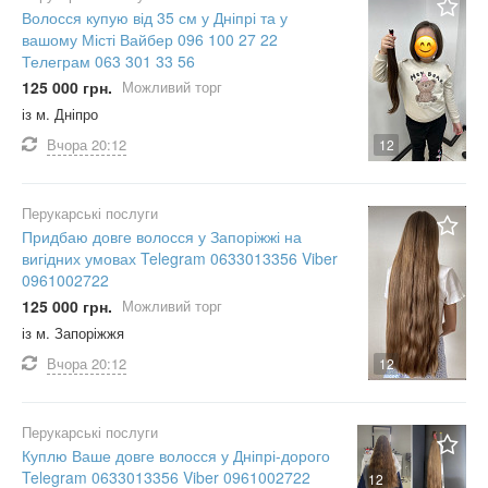
Волосся купую від 35 см у Дніпрі та у
вашому Місті Вайбер 096 100 27 22
Телеграм 063 301 33 56
125 000 грн.
Можливий торг
із м. Дніпро
Вчора
20:12
12
Перукарські послуги
Придбаю довге волосся у Запоріжжі на
вигідних умовах Telegram 0633013356 Viber
0961002722
125 000 грн.
Можливий торг
із м. Запоріжжя
Вчора
20:12
12
Перукарські послуги
Куплю Ваше довге волосся у Дніпрі-дорого
Telegram 0633013356 Viber 0961002722
12