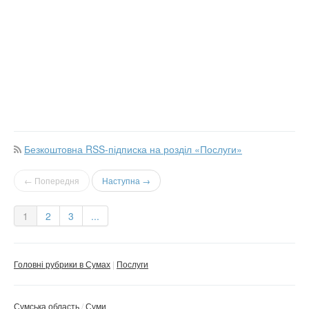
Безкоштовна RSS-підписка на розділ «Послуги»
← Попередня
Наступна →
1
2
3
...
Головні рубрики в Сумах
Послуги
Сумська область
Суми