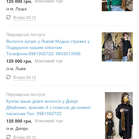
125 000 грн.
Можливий торг
12
із м. Луцьк
Вчора
20:12
Перукарські послуги
Волосся купую у Львові Модна стрижка у
Подарунок нашим клієнтам
Телефони:0961002722, 0633013356
12
125 000 грн.
Можливий торг
із м. Львів
Вчора
20:12
Перукарські послуги
Куплю ваше довге волосся у Дніпрі
Дбайливо, красиво й з повагою до кожної
пасмочки Тел. 0961002722
125 000 грн.
Можливий торг
із м. Дніпро
Вчора
20:12
12