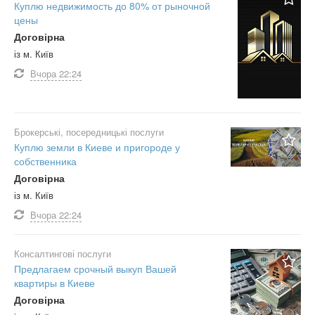
Куплю недвижимость до 80% от рыночной
цены
Договірна
із м. Київ
Вчора
22:24
Брокерські, посередницькі послуги
Куплю земли в Киеве и пригороде у
собственника
Договірна
із м. Київ
Вчора
22:24
Консалтингові послуги
Предлагаем срочный выкуп Вашей
квартиры в Киеве
Договірна