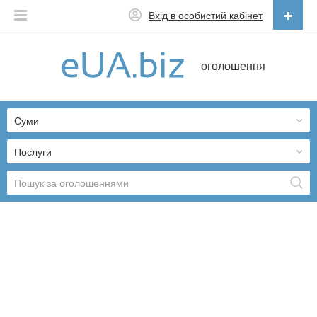
Вхід в особистий кабінет
Українська
оголошення
Русский
Українська
Суми
Послуги