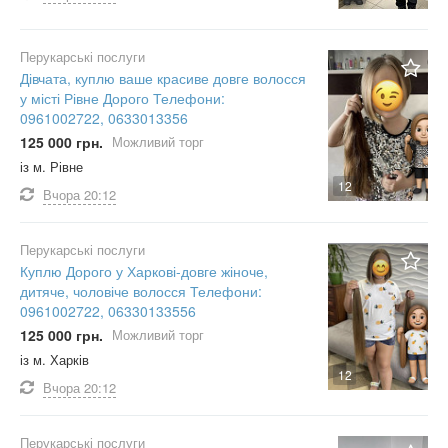
Перукарські послуги
Дівчата, куплю ваше красиве довге волосся
у місті Рівне Дорого Телефони:
0961002722, 0633013356
125 000 грн.
Можливий торг
із м. Рівне
12
Вчора
20:12
Перукарські послуги
Куплю Дорого у Харкові-довге жіноче,
дитяче, чоловіче волосся Телефони:
0961002722, 06330133556
125 000 грн.
Можливий торг
із м. Харків
12
Вчора
20:12
Перукарські послуги