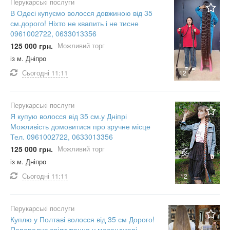
Перукарські послуги
В Одесі купуємо волосся довжиною від 35
см.дорого! Ніхто не квапить і не тисне
0961002722, 0633013356
125 000 грн.
Можливий торг
із м. Дніпро
Сьогодні
11:11
12
Перукарські послуги
Я купую волосся від 35 см.у Дніпрі
Можливість домовитися про зручне місце
Тел. 0961002722, 0633013356
125 000 грн.
Можливий торг
із м. Дніпро
Сьогодні
11:11
12
Перукарські послуги
Куплю у Полтаві волосся від 35 см Дорого!
Попереднє спілкування у месенджері