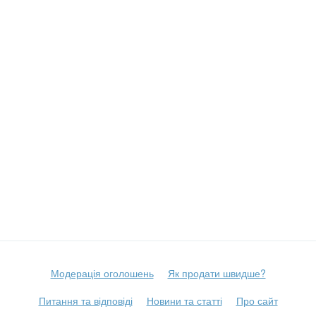
Модерація оголошень
Як продати швидше?
Питання та відповіді
Новини та статті
Про сайт