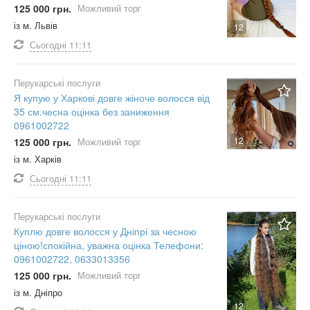
125 000 грн.
Можливий торг
із м. Львів
12
Сьогодні
11:11
Перукарські послуги
Я купую у Харкові довге жіноче волосся від
35 см.чесна оцінка без заниження
0961002722
12
125 000 грн.
Можливий торг
із м. Харків
Сьогодні
11:11
Перукарські послуги
Куплю довге волосся у Дніпрі за чесною
ціною!спокійна, уважна оцінка Телефони:
0961002722, 0633013356
125 000 грн.
Можливий торг
із м. Дніпро
12