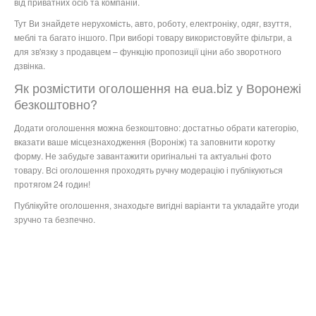
від приватних осіб та компаній.
Тут Ви знайдете нерухомість, авто, роботу, електроніку, одяг, взуття,
меблі та багато іншого. При виборі товару використовуйте фільтри, а
для зв'язку з продавцем – функцію пропозиції ціни або зворотного
дзвінка.
Як розмістити оголошення на eua.biz у Воронежі
безкоштовно?
Додати оголошення можна безкоштовно: достатньо обрати категорію,
вказати ваше місцезнаходження (Вороніж) та заповнити коротку
форму. Не забудьте завантажити оригінальні та актуальні фото
товару. Всі оголошення проходять ручну модерацію і публікуються
протягом 24 годин!
Публікуйте оголошення, знаходьте вигідні варіанти та укладайте угоди
зручно та безпечно.