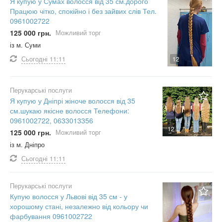
Я купую у Сумах волосся від 35 см.дорого
Працюю чітко, спокійно і без зайвих слів Тел.
0961002722
125 000 грн.
Можливий торг
із м. Суми
Сьогодні
11:11
12
Перукарські послуги
Я купую у Дніпрі жіноче волосся від 35
см.шукаю якісне волосся Телефони:
0961002722, 0633013356
12
125 000 грн.
Можливий торг
із м. Дніпро
Сьогодні
11:11
Перукарські послуги
Купую волосся у Львові від 35 см - у
хорошому стані, незалежно від кольору чи
фарбування 0961002722