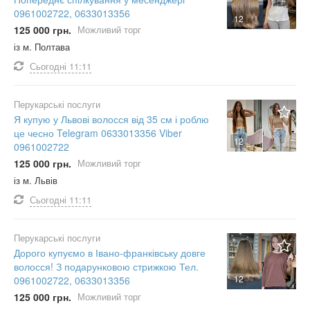
0961002722, 0633013356
12
125 000 грн.
Можливий торг
із м. Полтава
Сьогодні
11:11
Перукарські послуги
Я купую у Львові волосся від 35 см і роблю
це чесно Telegram 0633013356 Viber
12
0961002722
125 000 грн.
Можливий торг
із м. Львів
Сьогодні
11:11
Перукарські послуги
Дорого купуємо в Івано-франківську довге
волосся! З подарунковою стрижкою Тел.
12
0961002722, 0633013356
125 000 грн.
Можливий торг