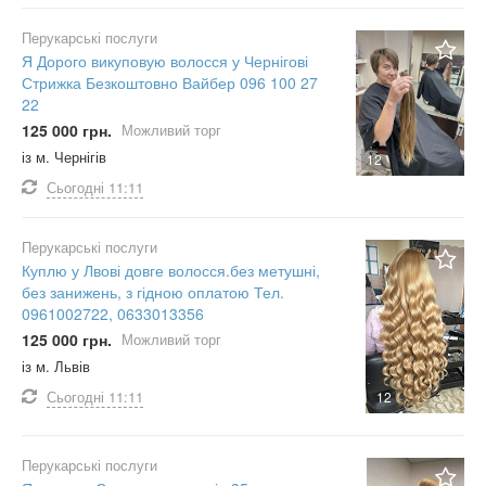
Перукарські послуги
Я Дорого викуповую волосся у Чернігові
Стрижка Безкоштовно Вайбер 096 100 27
22
125 000 грн.
Можливий торг
із м. Чернігів
12
Сьогодні
11:11
Перукарські послуги
Куплю у Лвові довге волосся.без метушні,
без занижень, з гідною оплатою Тел.
0961002722, 0633013356
125 000 грн.
Можливий торг
із м. Львів
Сьогодні
11:11
12
Перукарські послуги