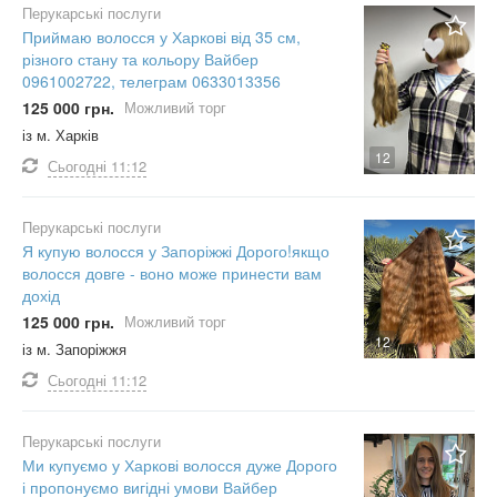
Перукарські послуги
Приймаю волосся у Харкові від 35 см,
різного стану та кольору Вайбер
0961002722, телеграм 0633013356
125 000 грн.
Можливий торг
із м. Харків
12
Сьогодні
11:12
Перукарські послуги
Я купую волосся у Запоріжжі Дорого!якщо
волосся довге - воно може принести вам
дохід
125 000 грн.
Можливий торг
12
із м. Запоріжжя
Сьогодні
11:12
Перукарські послуги
Ми купуємо у Харкові волосся дуже Дорого
і пропонуємо вигідні умови Вайбер