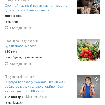
Кредитні послуги
Срочный частный выкуп комнат, квартир,
домов, земли Киев и область
Договірна
із м. Київ
Сьогодні
12:39
Засоби захисту рослин
Бурштинова кислота
180 грн.
із м. Одеса, Суворівський
Сьогодні
12:03
Перукарські послуги
Я купую волосся у Черкасах від 35 см і
роблю це максимально спокійно і без
нервів Тел. 096 100 27 22
12
125 000 грн.
Можливий торг
із м. Черкаси