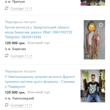
із м. Прилуки
12
Сьогодні
11:11
Перукарські послуги
Куплю волосся у Закарпатський області,
місце Берегове дорого Viber: 0961002722
Telegram: 0633013356
125 000 грн.
Можливий торг
із м. Берегове
Сьогодні
11:11
12
Перукарські послуги
У Хмельницькому купуємо волосся Дорого!
приємна частина цього формату - Стрижка
у Подарунок
125 000 грн.
Можливий торг
із м. Хмельницький
12
Сьогодні
11:11