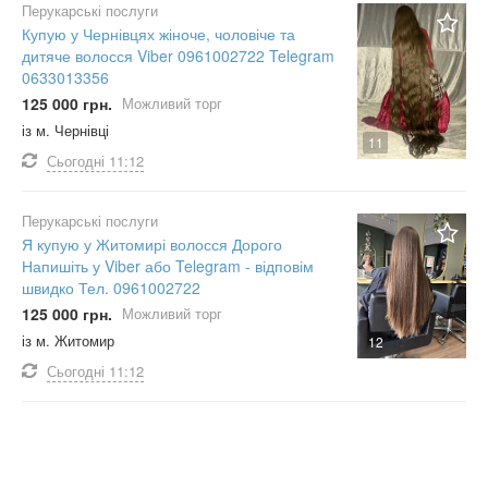
Перукарські послуги
Купую у Чернівцях жіноче, чоловіче та
дитяче волосся Viber 0961002722 Telegram
0633013356
125 000 грн.
Можливий торг
із м. Чернівці
11
Сьогодні
11:12
Перукарські послуги
Я купую у Житомирі волосся Дорого
Напишіть у Viber або Telegram - відповім
швидко Тел. 0961002722
125 000 грн.
Можливий торг
із м. Житомир
12
Сьогодні
11:12