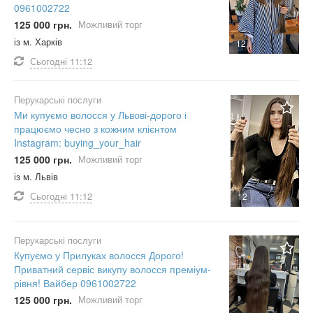
0961002722
125 000 грн.
Можливий торг
із м. Харків
12
Сьогодні
11:12
Перукарські послуги
Ми купуємо волосся у Львові-дорого і
працюємо чесно з кожним клієнтом
Instagram: buying_your_hair
125 000 грн.
Можливий торг
із м. Львів
Сьогодні
11:12
12
Перукарські послуги
Купуємо у Прилуках волосся Дорого!
Приватний сервіс викупу волосся преміум-
рівня! Вайбер 0961002722
125 000 грн.
Можливий торг