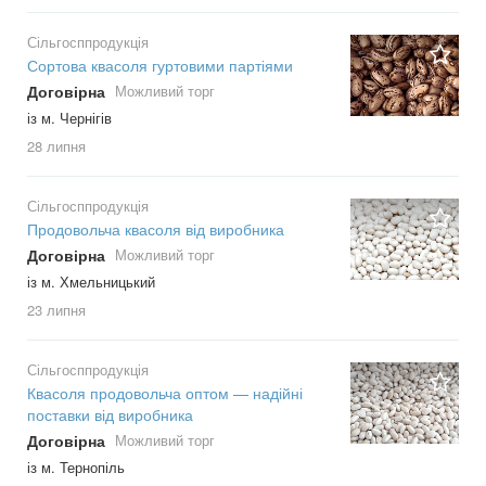
Сільгосппродукція
Сортова квасоля гуртовими партіями
Договірна
Можливий торг
із м. Чернігів
28 липня
Сільгосппродукція
Продовольча квасоля від виробника
Договірна
Можливий торг
із м. Хмельницький
23 липня
Сільгосппродукція
Квасоля продовольча оптом — надійні
поставки від виробника
Договірна
Можливий торг
із м. Тернопіль