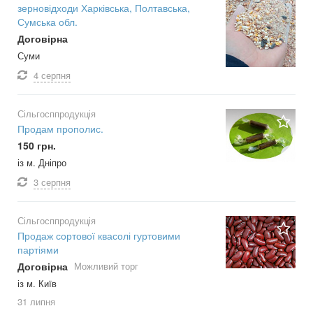
зерновідходи Харківська, Полтавська,
Сумська обл.
Договірна
Суми
4 серпня
Сільгосппродукція
Продам прополис.
150 грн.
із м. Дніпро
3 серпня
Сільгосппродукція
Продаж сортової квасолі гуртовими
партіями
Договірна
Можливий торг
із м. Київ
31 липня