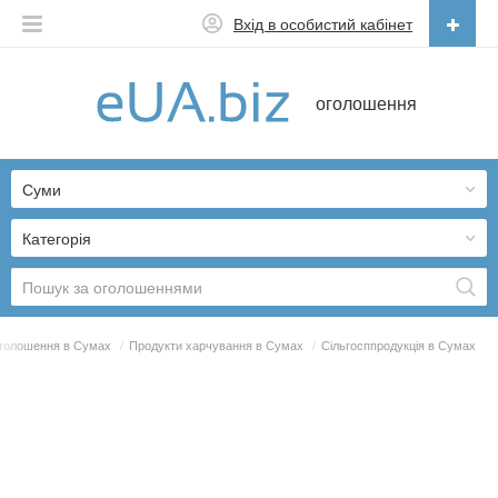
Вхід в особистий кабінет
Українська
оголошення
Русский
Українська
Суми
Категорія
голошення в Сумах
/
Продукти харчування в Сумах
/
Сільгосппродукція в Сумах