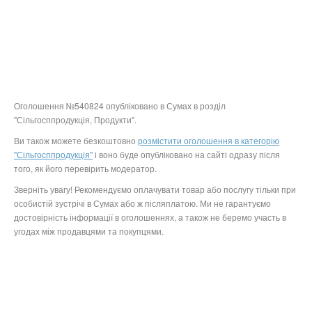
Оголошення №540824 опубліковано в Сумах в розділ
"Сільгосппродукція, Продукти".
Ви також можете безкоштовно
розмістити оголошення в категорію
"Сільгосппродукція"
і воно буде опубліковано на сайті одразу після
того, як його перевірить модератор.
Зверніть увагу! Рекомендуємо оплачувати товар або послугу тільки при
особистій зустрічі в Сумах або ж післяплатою. Ми не гарантуємо
достовірність інформації в оголошеннях, а також не беремо участь в
угодах між продавцями та покупцями.