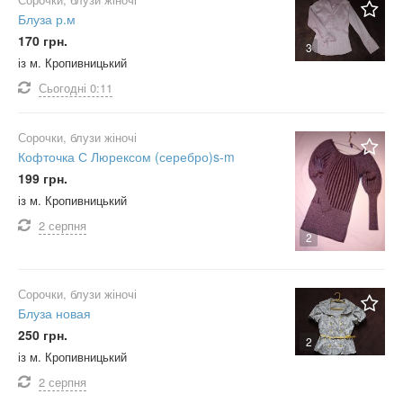
фліс
Блуза р.м
фукріт
170 грн.
3
із м. Кропивницький
бавовна
Сьогодні
0:11
шантунг
шовк
Сорочки, блузи жіночі
вовна
Кофточка С Люрексом (серебро)s-m
шифон
199 грн.
штапель
із м. Кропивницький
екошкіра
2 серпня
2
еластан
еластик
Сорочки, блузи жіночі
інший
Блуза новая
Не важливо
250 грн.
2
із м. Кропивницький
2 серпня