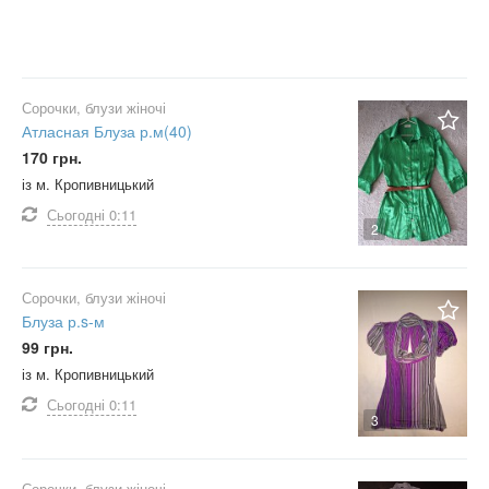
плащевка
поліамід
поліестер
сатин
Сорочки, блузи жіночі
Атласная Блуза р.м(40)
ситець
170 грн.
спандекс
із м. Кропивницький
стретч
Сьогодні
0:11
2
стретч-сітка
сукно
Сорочки, блузи жіночі
твід
Блуза р.s-м
тенсел
99 грн.
трехніть
із м. Кропивницький
трикотаж
Сьогодні
0:11
3
трикотаж-отто
фатин
Сорочки, блузи жіночі