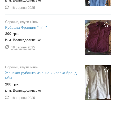
із м. Великодолинське
5
18 серпня
2025
Сорочки, блузи жіночі
Рубашка Франция "mim"
200 грн.
із м. Великодолинське
18 серпня
2025
4
Сорочки, блузи жіночі
Женская рубашка из льна и хлопка бренд
М\м
200 грн.
із м. Великодолинське
5
18 серпня
2025