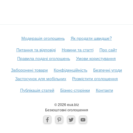
Модерація оголошень
Як продати швидше?
Питання та відповіді
Новини та статті
Про сайт
Правила подачі оголошень
Умови користування
Заборонені товари
Конфіденційність
Безпечні угоди
Застосунок для мобільних
Розмістити оголошення
Публікація статей
Бізнес-сторінки
Контакти
© 2026 eua.biz
Безкоштовні оголошення