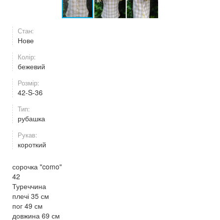
Стан:
Нове
Колір:
бежевий
Розмір:
42-S-36
Тип:
рубашка
Рукав:
короткий
сорочка "como"
42
Туреччина
плечі 35 см
пог 49 ​​см
довжина 69 см