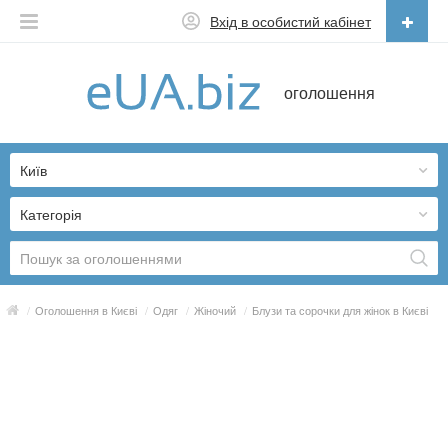
Вхід в особистий кабінет
Українська
оголошення
Русский
Українська
Київ
Категорія
/
Оголошення в Києві
/
Одяг
/
Жіночий
/
Блузи та сорочки для жінок в Києві