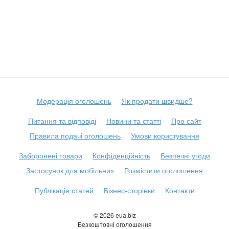
Модерація оголошень
Як продати швидше?
Питання та відповіді
Новини та статті
Про сайт
Правила подачі оголошень
Умови користування
Заборонені товари
Конфіденційність
Безпечні угоди
Застосунок для мобільних
Розмістити оголошення
Публікація статей
Бізнес-сторінки
Контакти
© 2026 eua.biz
Безкоштовні оголошення