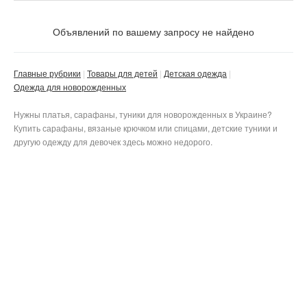
Цена
Не важно
Объявлений по вашему запросу не найдено
Состояние
Валюта:
грн.
Не важно
Главные рубрики
Товары для детей
Детская одежда
Одежда для новорожденных
Цвет
Новое
Не важно
Нужны платья, сарафаны, туники для новорожденных в Украине?
Б/у
Купить сарафаны, вязаные крючком или спицами, детские туники и
Не важно
Размер одежды для младенцев
Не важно
баклажановый
другую одежду для девочек здесь можно недорого.
Не важно
бежевый
Вид
белый
до 44
Не важно
бирюзовый
44
Рукав
бордовый
50
платье
Не важно
бронзовый
56
сарафан
голубой
62
туника
полный
С фото
горчичный
68
Не важно
короткий
Частное
джинс
74