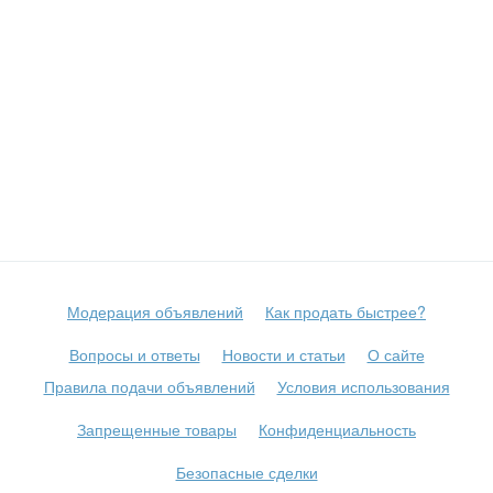
без рукавов
Бизнес
желтый
80
Не важно
зеленый
86
Сбросить фильтр
Применить
золотой
92
изумрудный
более 92
капучино
Не важно
коралловый
коричневый
красный
кремовый
Модерация объявлений
Как продать быстрее?
лимонный
Вопросы и ответы
Новости и статьи
О сайте
малиновый
Правила подачи объявлений
Условия использования
молочный
оливковый
Запрещенные товары
Конфиденциальность
оранжевый
Безопасные сделки