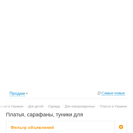
Продам
Самые новые
ения в Украине
/
Для детей
/
Одежда
/
Для новорожденных
/
Платья в Украине
Платья, сарафаны, туники для
новорожденных в Украине: фото, цены
Фильтр объявлений