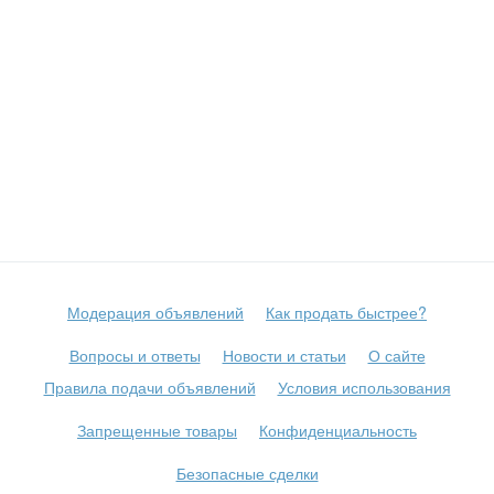
36 и болем
до 44
С фото
желтый
Не важно
44
Частное
зеленый
50
Бизнес
золотой
56
изумрудный
62
Сбросить фильтр
Применить
капучино
68
коралловый
74
коричневый
80
красный
86
кремовый
92
Модерация объявлений
Как продать быстрее?
лимонный
более 92
Вопросы и ответы
Новости и статьи
О сайте
малиновый
Не важно
Правила подачи объявлений
Условия использования
молочный
оливковый
Запрещенные товары
Конфиденциальность
оранжевый
Безопасные сделки