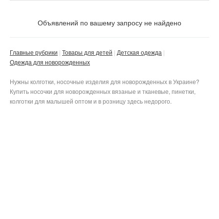
Цена
Не важно
Объявлений по вашему запросу не найдено
Состояние
Валюта:
грн.
Не важно
Главные рубрики
Товары для детей
Детская одежда
Одежда для новорожденных
Цвет
Новое
Не важно
Нужны колготки, носочные изделия для новорожденных в Украине?
Б/у
Купить носочки для новорожденных вязаные и тканевые, пинетки,
Не важно
Тип
Не важно
баклажановый
колготки для малышей оптом и в розницу здесь недорого.
Не важно
бежевый
Пол ребенка
белый
колготки
Не важно
бирюзовый
носки
Размер
бордовый
Не важно
для девочек
Не важно
бронзовый
для мальчиков
Размер одежды для младенцев
голубой
универсальная
0 - 3
Не важно
горчичный
Не важно
12 - 18
джинс