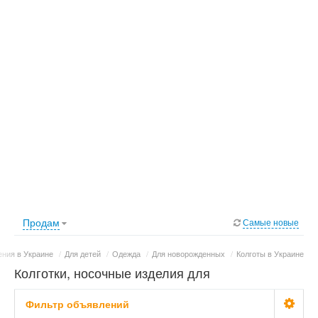
Продам
Самые новые
ния в Украине
/
Для детей
/
Одежда
/
Для новорожденных
/
Колготы в Украине
Колготки, носочные изделия для
новорожденных в Украине: фото, цены
Фильтр объявлений